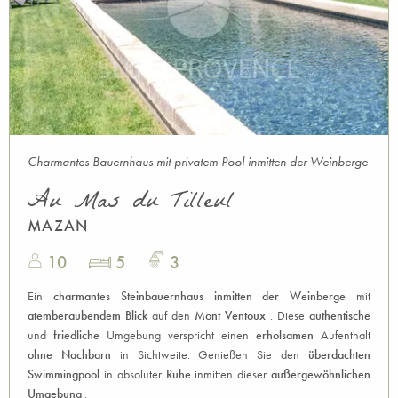
Charmantes Bauernhaus mit privatem Pool inmitten der Weinberge
Au Mas du Tilleul
MAZAN
10
5
3
Ein
charmantes
Steinbauernhaus
inmitten der Weinberge
mit
atemberaubendem Blick
auf den
Mont Ventoux
. Diese
authentische
und
friedliche
Umgebung verspricht einen
erholsamen
Aufenthalt
ohne Nachbarn
in Sichtweite. Genießen Sie den
überdachten
Swimmingpool
in absoluter
Ruhe
inmitten dieser
außergewöhnlichen
Umgebung
.