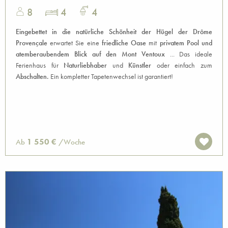
8
4
4
Eingebettet in die natürliche Schönheit
der Hügel der Drôme
Provençale
erwartet Sie eine
friedliche Oase
mit
privatem Pool und
atemberaubendem Blick
auf den Mont Ventoux
... Das ideale
Ferienhaus für
Naturliebhaber
und
Künstler
oder einfach zum
Abschalten.
Ein kompletter Tapetenwechsel ist garantiert!
1 550 €
Ab
/Woche