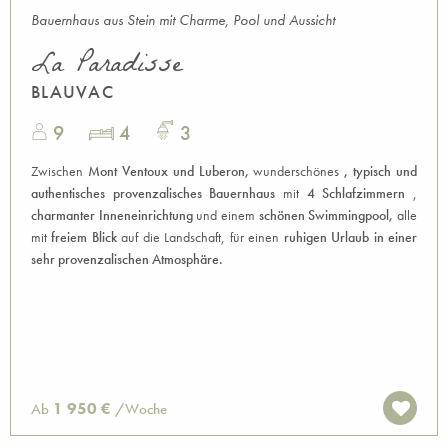
Bauernhaus aus Stein mit Charme, Pool und Aussicht
La Paradisse
BLAUVAC
9
4
3
Zwischen
Mont Ventoux und Luberon,
wunderschönes
, typisch und
authentisches provenzalisches Bauernhaus
mit
4 Schlafzimmern
,
charmanter Inneneinrichtung
und einem
schönen Swimmingpool,
alle
mit
freiem Blick
auf die Landschaft, für einen
ruhigen Urlaub in einer
sehr provenzalischen Atmosphäre.
1 950 €
Ab
/Woche