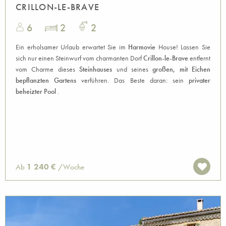
CRILLON-LE-BRAVE
6
2
2
Ein erholsamer Urlaub erwartet Sie im
Harmovie
House! Lassen Sie
sich nur einen Steinwurf vom charmanten Dorf
Crillon-le-Brave
entfernt
vom Charme dieses
Steinhauses
und seines
großen, mit Eichen
bepflanzten Gartens
verführen. Das Beste daran: sein
privater
beheizter Pool
.
1 240 €
Ab
/Woche