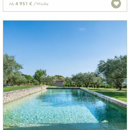
4 951 €
Ab
/Woche