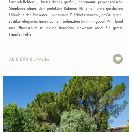
Lavendelfeldern
, bietet dieses große
, charmante
provenzalische
Steinbauernhaus
den perfekten Rahmen für einen
unvergesslichen
Urlaub in der Provence
. Mit seinen
7 Schlafzimmern
, großzügigen,
rustikal-eleganten
Innenräumen,
beheiztem Swimmingpool, Whirlpool
und Fitnessraum
ist dieses
luxuriöse Anwesen
ideal für
große
Familientreffen
.
6 690 €
Ab
/Woche