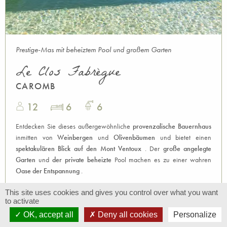
Prestige-Mas mit beheiztem Pool und großem Garten
Le Clos Fabrègue
CAROMB
12
6
6
Entdecken Sie dieses außergewöhnliche
provenzalische Bauernhaus
inmitten von
Weinbergen
und
Olivenbäumen
und bietet einen
spektakulären Blick auf den Mont Ventoux
. Der
große angelegte
Garten
und
der private
beheizte
Pool machen es zu einer wahren
Oase der Entspannung
.
This site uses cookies and gives you control over what you want
to activate
OK, accept all
Deny all cookies
Personalize