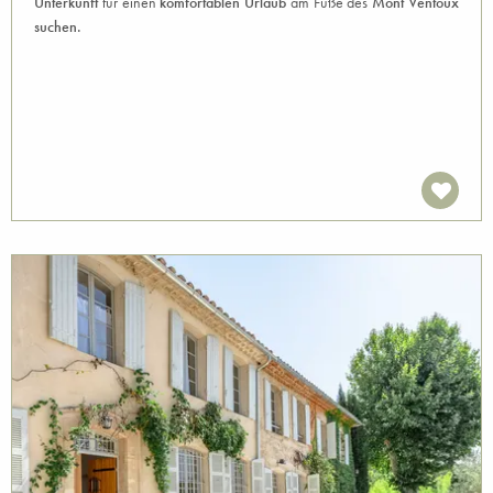
Unterkunft
für einen
komfortablen Urlaub
am Fuße des
Mont Ventoux
suchen.