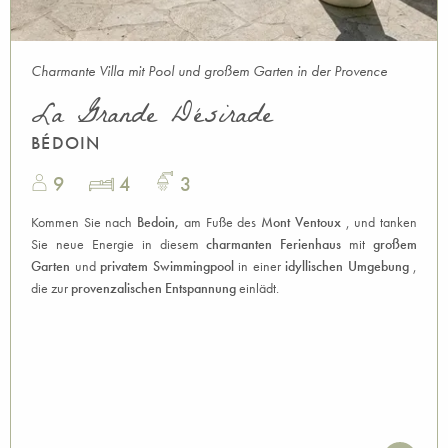
Charmante Villa mit Pool und großem Garten in der Provence
La Grande Désirade
BÉDOIN
9
4
3
Kommen Sie nach
Bedoin,
am Fuße des
Mont Ventoux
, und tanken
Sie neue Energie in diesem
charmanten Ferienhaus
mit
großem
Garten
und
privatem Swimmingpool
in einer
idyllischen Umgebung
,
die zur
provenzalischen Entspannung
einlädt.