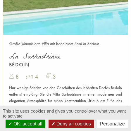
Große klimatisierte Villa mit beheiztem Pool in Bédoin
La Sarhadrinne
BÉDOIN
8
4
3
Nur wenige Schritte von den Geschäften des lebhaften Dorfes Bedoin
entfernt
empfängt Sie die Villa Sarhadrinne
in einer modernen und
eleganten Atmosphäre
für einen
komfortablen Urlaub
am Fuße des
Mont Ventoux ...
This site uses cookies and gives you control over what you want
to activate
OK, accept all
Deny all cookies
Personalize