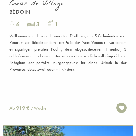
Coeur de Village
BÉDOIN
6
3
1
Willkommen in diesem
charmanten Dorfhaus,
nur 5 Gehminuten vom
Zentrum von Bédoin
entfernt, am Fuße des
Mont Ventoux
. Mit seinem
einzigartigen privaten Pool
, dem abgeschiedenen Innenhof, 3
Schlafzimmern und einem Fitnessraum ist dieses
liebevoll eingerichtete
Refugium
der perfekte Ausgangspunkt für
einen Urlaub in der
Provence,
ob zu zweit oder mit Kindern.
919 €
Ab
/Woche