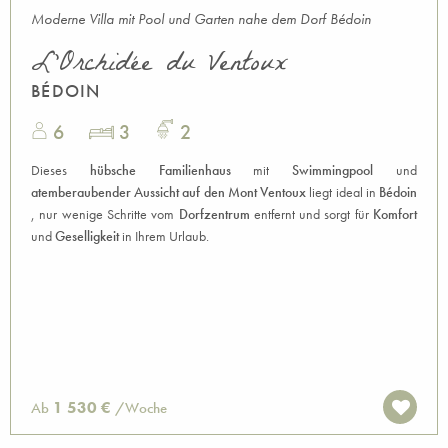
Moderne Villa mit Pool und Garten nahe dem Dorf Bédoin
L'Orchidée du Ventoux
BÉDOIN
6
3
2
Dieses
hübsche Familienhaus
mit
Swimmingpool
und
atemberaubender Aussicht auf den Mont Ventoux
liegt ideal in
Bédoin
, nur wenige Schritte vom
Dorfzentrum
entfernt und sorgt für
Komfort
und
Geselligkeit
in Ihrem Urlaub.
1 530 €
Ab
/Woche