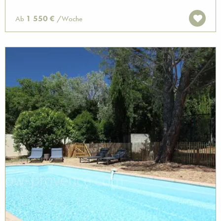
1 550 €
Ab
/Woche