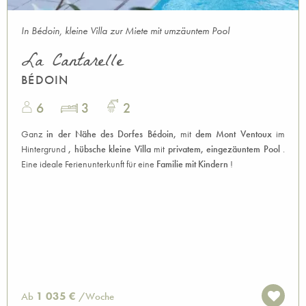
In Bédoin, kleine Villa zur Miete mit umzäuntem Pool
La Cantarelle
BÉDOIN
6
3
2
Ganz
in der Nähe des Dorfes
Bédoin,
mit
dem Mont Ventoux
im
Hintergrund
, hübsche kleine Villa
mit
privatem, eingezäuntem Pool
.
Eine ideale Ferienunterkunft für eine
Familie mit Kindern
!
1 035 €
Ab
/Woche