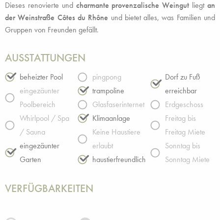
Dieses renovierte und
charmante
provenzalische Weingut
liegt
an
der Weinstraße Côtes du Rhône
und bietet alles, was Familien und
Gruppen von Freunden gefällt.
AUSSTATTUNGEN
beheizter Pool
pingpong
Dorf zu Fuß
eingezäunter
trampoline
erreichbar
Poolbereich
Glasfaserinternet
Erdgeschoss
Whirlpool / Spa
Klimaanlage
Freitag bis
/ Sauna
Keine Haustiere
Freitag Miete
eingezäunter
erlaubt
Sonntag bis
Garten
haustierfreundlich
Sonntag Miete
VERFÜGBARKEITEN