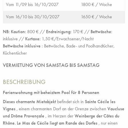
Vom 11/09 bis 16/10/2027
1800 € /
Woche
Vom 16/10 bis 30/10/2027
1650 € /
Woche
NB: Kaution:
800 € //
Endreinigung:
170 € //
Bettwäsche:
inklusive //
Kurtaxe:
1,50 €/Erwachsener/Nacht
Bettwäsche inklusive
: Bettwäsche, Bade- und Poolhandtücher,
Küchentücher
VERMIETUNG VON SAMSTAG BIS SAMSTAG
BESCHREIBUNG
Ferienwohnung mit beheiztem Pool für 8 Personen
Dieses charmante Mietobjekt
befindet sich in
Sainte Cécile les
Vignes
, einem charmanten Dorf an der Grenze zwischen
Vaucluse
und Drôme Provençale
, im Herzen der
Weinberge der Côtes du
Rhône. Le Mas de Cécile liegt am Rande des Dorfes
, nur einen