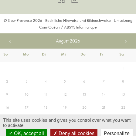
© Slow Provence 2026 -
Rechtliche Hinweise und Bildnachweise
- Umsetzung
Com-Océan
/
ABSYS Informatique
August
2026
So
Mo
Di
Mi
Do
Fr
Sa
1
2
3
4
5
6
7
8
9
10
11
12
13
14
15
16
17
18
19
20
21
22
This site uses cookies and gives you control over what you want
23
24
25
26
27
28
29
to activate
AUFENTHALT BUCHEN
OK, accept all
Deny all cookies
Personalize
30
31