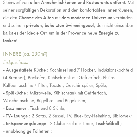
Steinwurf von
allen Annehmlichkeiten und Restaurants entfernt.
Mit
seiner
sorgfältigen Dekoration und den komfortablen Innenräumen,
die den
Charme des Alten
mit
dem modernen Universum
verbinden,
und seinem
privaten, beheizten Swimmingpool,
der nicht einsehbar
ist, ist es der ideale Ort, um
in der Provence neue Energie zu
tanken!
INNERE
(ca. 230m²):
Erdgeschoss:
- Ausgestattete Küche
: Kochinsel und 7 Hocker, Induktionskochfeld
(4 Brenner), Backofen, Kühlschrank mit Gefrierfach, Philips-
Kaffeemaschine + Filter, Toaster, Geschirrspüler, Spüle;
- Spülküche
: Mikrowelle, Kühlschrank mit Gefrierfach,
Waschmaschine, Bügelbrett und Bügeleisen;
- Esszimmer
: Tisch und 8 Stühle;
-
TV-
Lounge
: 2 Sofas, 2 Sessel, TV, Blue-Ray-Heimkino, Bibliothek;
- Entspannungslounge
: 2 Clubsessel aus Leder,
Tischfußball
;
- unabhängige Toiletten
;