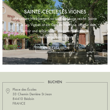
SAINTE-CÉCILE LES VIGNES
Mit seinen Weinbergen so weit das Auge reicht: Sainte
Cécile Les Vignes ist ein Dorf im Vaucluse, das für sein
Terroir und seine in der Weinwelt bekannten
Weinberge bekannt ist.
MEHR ERFAHREN
BUCHEN
Place des Écoles
33 Chemin Derrière St Jean
84410 Bédoin
FRANCE