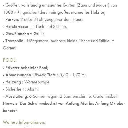
-
Großer,
vollständig umzäunter
Garten
(Zaun und Mauer) von
1300 m²
; gesichert durch ein
großes manuelles Holztor;
- Parken:
2 oder 3 Fahrzeuge vor dem Haus;
-
Holzterrasse
mit Tisch und Stühlen,
- Gas-Plancha
+
Grill
;
- Trampolin
, Hängematte, mehrere kleine Tische und Stühle im
Garten;
POOL:
- Privater beheizter Pool;
- Abmessungen
: 8x4m;
Tiefe
: 0,50 - 1,70 m;
- Heizung
: Wärmepumpe;
- Sicherheit
: Alarm;
- Ausstattung:
6 Sonnenliegen, 2 Sonnenschirme, Gartenmöbel;
Hinweis: Das Schwimmbad ist von Anfang Mai bis Anfang Oktober
beheizt.
Weitere Informationen: