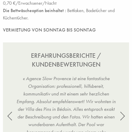
0,70 €/Erwachsener/Nacht
Die Bettwäscheoption beinhaltet
:
Bettlaken, Badetücher und
Küchentücher.
VERMIETUNG VON SONNTAG BIS SONNTAG
ERFAHRUNGSBERICHTE /
KUNDENBEWERTUNGEN
che
« Agence Slow Provence ist eine fantastische
« 
,
Organisation: professionell, hilfsbereit,
hen
kommunikativ und mit einem sehr herzlichen
ko
ten in
Empfang. Absolut empfehlenswert! Wir wohnten in
Empfa
 exakt
der Villa des Pins in Bédoin. Alles entsprach exakt
der V
 einen
der Beschreibung und den Fotos. Wir hatten einen
der B
r
wunderbaren Aufenthalt. Der Pool war