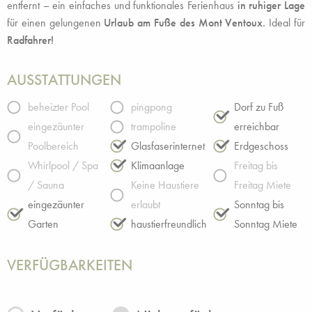
entfernt – ein einfaches und funktionales Ferienhaus
in ruhiger Lage
für einen gelungenen
Urlaub
am Fuße des Mont Ventoux.
Ideal für
Radfahrer!
AUSSTATTUNGEN
beheizter Pool
pingpong
Dorf zu Fuß
eingezäunter
trampoline
erreichbar
Poolbereich
Glasfaserinternet
Erdgeschoss
Whirlpool / Spa
Klimaanlage
Freitag bis
/ Sauna
Keine Haustiere
Freitag Miete
eingezäunter
erlaubt
Sonntag bis
Garten
haustierfreundlich
Sonntag Miete
VERFÜGBARKEITEN