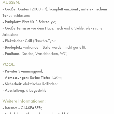
AUSSEN:
- Großer Garten
(2000 m²),
komplett umzäunt
; mit
elektrischem
Tor
verschlossen;
- Parkplatz:
Platz für 3 Fahrzeuge;
- Große Terrasse vor dem Haus:
Tisch und 6 Stühle, elektrische
Jalousien;
- Elektrischer Grill
(Plancha-Typ);
- Bouleplatz
vorhanden (Bälle werden nicht gestellt);
- Poolhaus:
Dusche, Waschbecken, WC;
POOL:
- Privater Swimmingpool;
- Abmessungen:
8x4m;
Tiefe:
1,50m;
- Sicherheit:
elektrischer Rollladen;
- Ausstattung:
6 Liegestühle;
Weitere Informationen:
- Internet - GLASFASER;