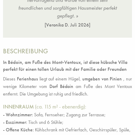
r
hervorragend und wurde von einem sehr
erfekt
freundlichen und sorgfältigen Hausmeister perfekt
freun
gepflegt. »
[Veronika D.
Juli 2026
]
BESCHREIBUNG
In Bédoin, am Fuße des Mont-Ventoux, ist diese hübsche Villa
perfekt für einen tollen Urlaub mit der Familie oder Freunden
Dieses
Ferienhaus
liegt auf einem Hügel,
umgeben von Pinien
, nur
wenige Kilometer vom
Dorf Bédoin
am Fuße des Mont Ventoux
entfernt. Die Umgebung ist ruhig und friedlich.
INNENRAUM
(ca. 115 m² - ebenerdig):
- Wohnzimmer:
Sofa, Fernseher; Zugang zur Terrasse;
- Esszimmer:
Tisch und 6 Stühle;
- Offene Küche:
Kühlschrank mit Gefrierfach, Geschirrspüler, Spüle,