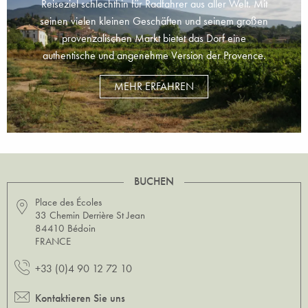
Reiseziel schlechthin für Radfahrer aus aller Welt. Mit
seinen vielen kleinen Geschäften und seinem großen
provenzalischen Markt bietet das Dorf eine
authentische und angenehme Version der Provence.
MEHR ERFAHREN
BUCHEN
Place des Écoles
33 Chemin Derrière St Jean
84410 Bédoin
FRANCE
+33 (0)4 90 12 72 10
Kontaktieren Sie uns