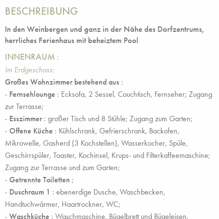
BESCHREIBUNG
In den Weinbergen und ganz in der Nähe des Dorfzentrums,
herrliches Ferienhaus mit beheiztem Pool
INNENRAUM
:
Im Erdgeschoss:
Großes Wohnzimmer bestehend aus
:
-
Fernsehlounge
: Ecksofa, 2 Sessel, Couchtisch, Fernseher; Zugang
zur Terrasse;
-
Esszimmer
: großer Tisch und 8 Stühle; Zugang zum Garten;
-
Offene Küche
: Kühlschrank, Gefrierschrank, Backofen,
Mikrowelle, Gasherd (3 Kochstellen), Wasserkocher, Spüle,
Geschirrspüler, Toaster, Kochinsel, Krups- und Filterkaffeemaschine;
Zugang zur Terrasse und zum Garten;
-
Getrennte Toiletten
;
-
Duschraum 1
: ebenerdige Dusche, Waschbecken,
Handtuchwärmer, Haartrockner, WC;
-
Waschküche
: Waschmaschine, Bügelbrett und Bügeleisen,