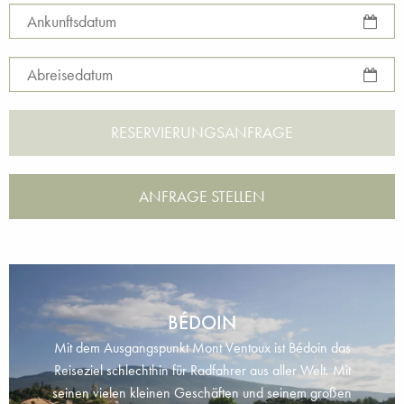
Ankunftsdatum
Abreisedatum
ANFRAGE STELLEN
BÉDOIN
Mit dem Ausgangspunkt Mont Ventoux ist Bédoin das
Reiseziel schlechthin für Radfahrer aus aller Welt. Mit
seinen vielen kleinen Geschäften und seinem großen