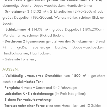
ebenerdige Dusche, Doppelwaschbecken, Handtuchwärmer;
- Schlafzimmer 3
(13,02 m²): 2 Einzelbetten (2x90x200cm) oder
großes Doppelbett (180x200cm), Wandschränke, schöner Blick auf
Bedoin;
- Schlafzimmer 4
(14,08 m²): großes Doppelbett (180x200cm),
Wandschränke, schöner Blick auf Bedoin;
-
Duschraum 2 (gemeinsam genutzt von den Schlafzimmern 3 und
4)
: große, ebenerdige Dusche, Doppelwaschbecken,
Handtuchwärmer, Haartrockner;
-
Getrennte Toiletten
;
AUSSEN:
- Vollständig ummauertes Grundstück
von
1800 m²
; gesichert
durch ein
elektrisches Tor
;
- Parkplatz:
4 Autos + Unterstand für 2 Fahrzeuge;
- Ladestation für Elektrofahrzeuge
(im Preis inbegriffen);
- Sichere Fahrradaufbewahrung;
- Terrasse unter einer Pergola
vor dem Haus: Tisch und 10 Stühle;