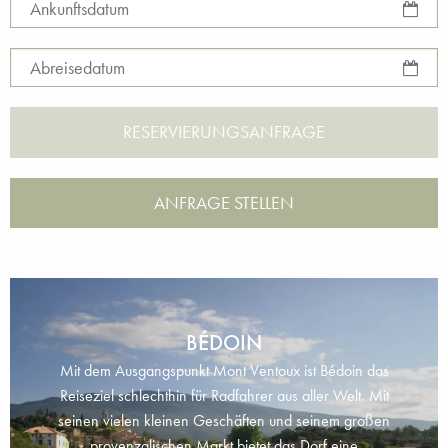
Ankunftsdatum
Abreisedatum
ANFRAGE STELLEN
BÉDOIN
Mit dem Ausgangspunkt Mont Ventoux ist Bédoin das
Reiseziel schlechthin für Radfahrer aus aller Welt. Mit
seinen vielen kleinen Geschäften und seinem großen
provenzalischen Markt bietet das Dorf eine