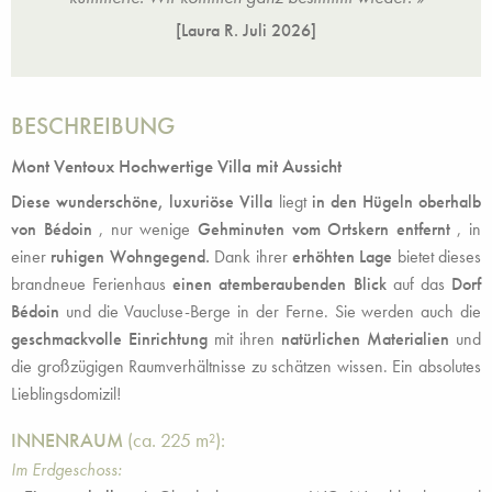
[Laura R.
Juli 2026
]
BESCHREIBUNG
Mont Ventoux Hochwertige Villa mit Aussicht
Diese wunderschöne, luxuriöse Villa
liegt
in den Hügeln oberhalb
von Bédoin
, nur wenige
Gehminuten vom Ortskern entfernt
, in
einer
ruhigen Wohngegend.
Dank ihrer
erhöhten Lage
bietet dieses
brandneue Ferienhaus
einen atemberaubenden Blick
auf das
Dorf
Bédoin
und die Vaucluse-Berge in der Ferne. Sie werden auch die
geschmackvolle Einrichtung
mit ihren
natürlichen Materialien
und
die großzügigen Raumverhältnisse zu schätzen wissen. Ein absolutes
Lieblingsdomizil!
INNENRAUM
(ca. 225 m²):
Im Erdgeschoss: