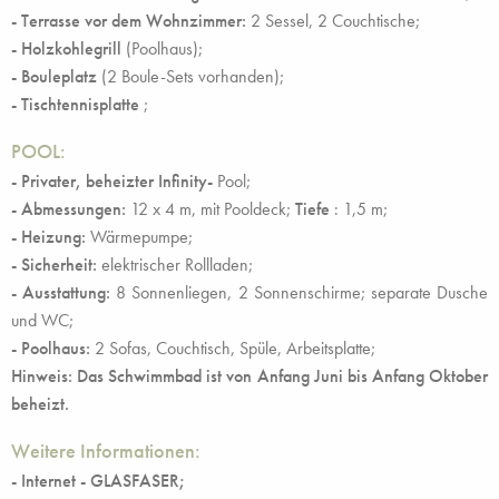
- Terrasse vor dem Wohnzimmer:
2 Sessel, 2 Couchtische;
-
Holzkohlegrill
(Poolhaus);
-
Bouleplatz
(2 Boule-Sets vorhanden);
-
Tischtennisplatte
;
POOL:
-
Privater, beheizter
Infinity-
Pool;
- Abmessungen:
12 x 4 m, mit Pooldeck;
Tiefe
: 1,5 m;
- Heizung:
Wärmepumpe;
- Sicherheit:
elektrischer Rollladen;
- Ausstattung:
8 Sonnenliegen, 2 Sonnenschirme; separate Dusche
und WC;
- Poolhaus:
2 Sofas, Couchtisch, Spüle, Arbeitsplatte;
Hinweis: Das Schwimmbad ist von Anfang Juni bis Anfang Oktober
beheizt.
Weitere Informationen:
- Internet - GLASFASER;