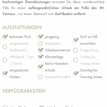
hochwertigen Dienstleistungen
erwartet Sie diese wunderschöne
Villa für einen
außergewöhnlichen Urlaub am Fuße des Mt.
Ventoux
, nur einen Steinwurf vom
Dorf Bedoin entfernt
.
AUSSTATTUNGEN
beheizter Pool
pingpong
Dorf zu Fuß
eingezäunter
trampoline
erreichbar
Poolbereich
Glasfaserinternet
Erdgeschoss
Whirlpool / Spa
Klimaanlage
Freitag bis
/ Sauna
Keine Haustiere
Freitag Miete
eingezäunter
erlaubt
Sonntag bis
Garten
haustierfreundlich
Sonntag Miete
VERFÜGBARKEITEN