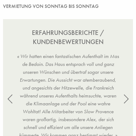
VERMIETUNG VON SONNTAG BIS SONNTAG
ERFAHRUNGSBERICHTE /
KUNDENBEWERTUNGEN
im Mas
« Wir hatten einen fantastischen Aufenthalt im Mas
« Wir
ganz
de Bedoin. Das Haus entsprach voll und ganz
de 
ere
unseren Wünschen und übertraf sogar unsere
un
bend,
Erwartungen. Die Aussicht war atemberaubend,
Erwa
eich
und angesichts der Hitzewelle, die Frankreich
und
waren
während unseres Aufenthalts heimsuchte, waren
währ
re
die Klimaanlage und der Pool eine wahre
d
ence
Wohltat! Alle Mitarbeiter von Slow Provence
Woh
sich
waren großartig, insbesondere Alex, der sich
war
gen
schnell und effizient um alle unsere Anliegen
sc
er. »
kümmerte. Wir kommen ganz bestimmt wieder. »
kümm