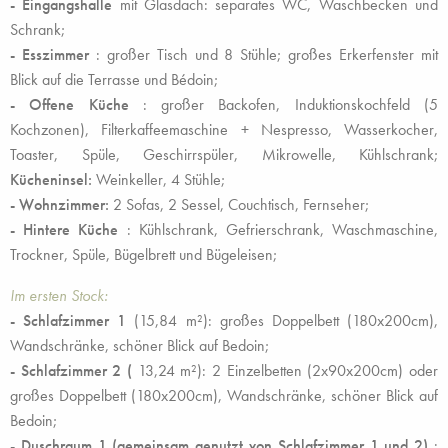
-
Eingangshalle
mit Glasdach: separates WC, Waschbecken und
Schrank;
- Esszimmer
: großer Tisch und 8 Stühle; großes Erkerfenster mit
Blick auf die Terrasse und Bédoin;
- Offene Küche
: großer Backofen, Induktionskochfeld (5
Kochzonen), Filterkaffeemaschine + Nespresso, Wasserkocher,
Toaster, Spüle, Geschirrspüler, Mikrowelle, Kühlschrank;
Kücheninsel:
Weinkeller, 4 Stühle;
- Wohnzimmer:
2 Sofas, 2 Sessel, Couchtisch, Fernseher;
- Hintere Küche
: Kühlschrank, Gefrierschrank, Waschmaschine,
Trockner, Spüle, Bügelbrett und Bügeleisen;
Im ersten Stock:
- Schlafzimmer 1
(15,84 m²): großes Doppelbett (180x200cm),
Wandschränke, schöner Blick auf Bedoin;
- Schlafzimmer 2 (
13,24 m²): 2 Einzelbetten (2x90x200cm) oder
großes Doppelbett (180x200cm), Wandschränke, schöner Blick auf
Bedoin;
- Duschraum 1 (gemeinsam genutzt von Schlafzimmer 1 und 2)
: