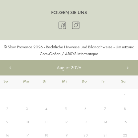
FOLGEN SIE UNS
© Slow Provence 2026 -
Rechtliche Hinweise und Bildnachweise
- Umsetzung
Com-Océan
/
ABSYS Informatique
August
2026
So
Mo
Di
Mi
Do
Fr
Sa
1
2
3
4
5
6
7
8
9
10
11
12
13
14
15
16
17
18
19
20
21
22