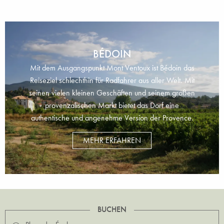
BÉDOIN
Mit dem Ausgangspunkt Mont Ventoux ist Bédoin das
Reiseziel schlechthin für Radfahrer aus aller Welt. Mit
seinen vielen kleinen Geschäften und seinem großen
provenzalischen Markt bietet das Dorf eine
authentische und angenehme Version der Provence.
MEHR ERFAHREN
BUCHEN