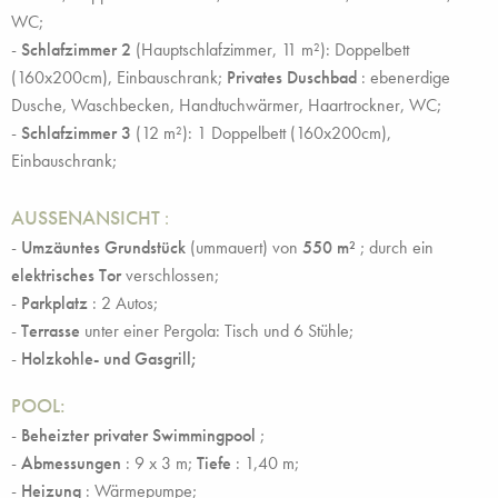
WC;
-
Schlafzimmer 2
(Hauptschlafzimmer, 11 m²): Doppelbett
(160x200cm), Einbauschrank;
Privates Duschbad
: ebenerdige
Dusche, Waschbecken, Handtuchwärmer, Haartrockner, WC;
-
Schlafzimmer 3
(12 m²): 1 Doppelbett (160x200cm),
Einbauschrank;
AUSSENANSICHT
:
-
Umzäuntes Grundstück
(ummauert) von
550
m²
; durch ein
elektrisches Tor
verschlossen;
-
Parkplatz
: 2 Autos;
-
Terrasse
unter einer Pergola: Tisch und 6 Stühle;
-
Holzkohle- und Gasgrill;
POOL:
-
Beheizter privater Swimmingpool
;
-
Abmessungen
: 9 x 3 m;
Tiefe
: 1,40 m;
-
Heizung
: Wärmepumpe;