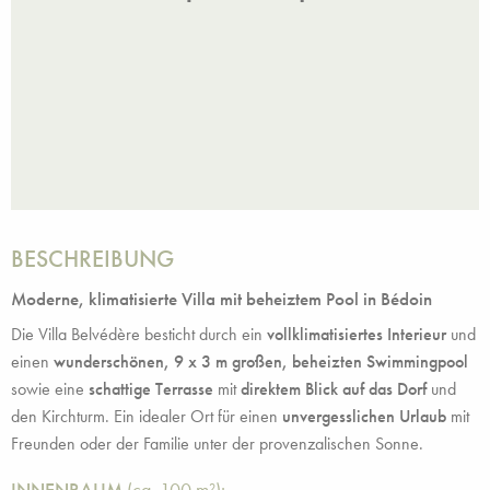
t war
ommen
ss es
zeit
BESCHREIBUNG
Moderne, klimatisierte Villa mit beheiztem Pool in Bédoin
Die Villa Belvédère besticht durch ein
vollklimatisiertes Interieur
und
einen
wunderschönen, 9 x 3 m großen, beheizten Swimmingpool
sowie eine
schattige Terrasse
mit
direktem Blick auf das Dorf
und
den Kirchturm. Ein idealer Ort für einen
unvergesslichen Urlaub
mit
Freunden oder der Familie unter der provenzalischen Sonne.