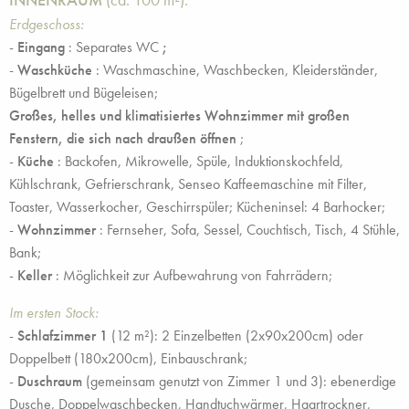
INNENRAUM
(ca. 100 m²):
Erdgeschoss:
-
Eingang
: Separates WC
;
-
Waschküche
: Waschmaschine, Waschbecken, Kleiderständer,
Bügelbrett und Bügeleisen;
Großes, helles und klimatisiertes Wohnzimmer mit großen
Fenstern, die sich nach draußen öffnen
;
-
Küche
: Backofen, Mikrowelle, Spüle, Induktionskochfeld,
Kühlschrank, Gefrierschrank, Senseo Kaffeemaschine mit Filter,
Toaster, Wasserkocher, Geschirrspüler; Kücheninsel: 4 Barhocker;
-
Wohnzimmer
: Fernseher, Sofa, Sessel, Couchtisch, Tisch, 4 Stühle,
Bank;
-
Keller
: Möglichkeit zur Aufbewahrung von Fahrrädern;
Im ersten Stock:
-
Schlafzimmer 1
(12 m²): 2 Einzelbetten (2x90x200cm) oder
Doppelbett (180x200cm), Einbauschrank;
-
Duschraum
(gemeinsam genutzt von Zimmer 1 und 3): ebenerdige
Dusche, Doppelwaschbecken, Handtuchwärmer, Haartrockner,