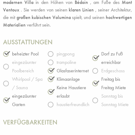
modernen Villa
in den Höhen von
Bédoin
, am Fuße des
Mont
Ventoux
. Sie werden von seinen
klaren Linien
, seiner Architektur,
die mit
großen kubischen Volumina
spielt, und seinen
hochwertigen
Materialien
verführt sein.
AUSSTATTUNGEN
beheizter Pool
pingpong
Dorf zu Fuß
eingezäunter
trampoline
erreichbar
Poolbereich
Glasfaserinternet
Erdgeschoss
Whirlpool / Spa
Klimaanlage
Freitag bis
/ Sauna
Keine Haustiere
Freitag Miete
eingezäunter
erlaubt
Sonntag bis
Garten
haustierfreundlich
Sonntag Miete
VERFÜGBARKEITEN