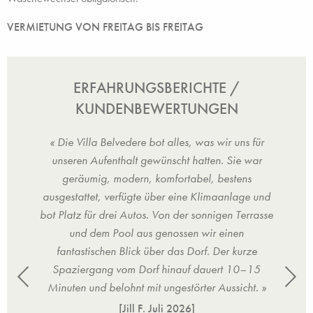
VERMIETUNG VON FREITAG BIS FREITAG
ERFAHRUNGSBERICHTE /
KUNDENBEWERTUNGEN
 war
« Die Villa Belvedere bot alles, was wir uns für
« Au
ndios
unseren Aufenthalt gewünscht hatten. Sie war
von
. Die
geräumig, modern, komfortabel, bestens
um von
ausgestattet, verfügte über eine Klimaanlage und
h in
bot Platz für drei Autos. Von der sonnigen Terrasse
g. Die
und dem Pool aus genossen wir einen
ttet;
fantastischen Blick über das Dorf. Der kurze
aben,
Spaziergang vom Dorf hinauf dauert 10–15
t
Minuten und belohnt mit ungestörter Aussicht. »
 den
[Jill F.
Juli 2026
]