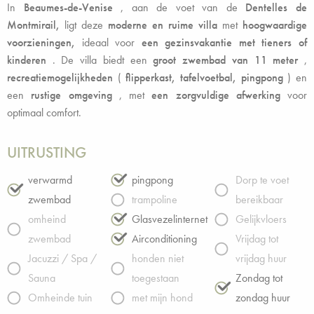
In
Beaumes-de-Venise
, aan de voet van de
Dentelles de
Montmirail,
ligt deze
moderne en ruime villa
met
hoogwaardige
voorzieningen,
ideaal voor
een gezinsvakantie met tieners of
kinderen
. De villa biedt een
groot zwembad van 11 meter
,
recreatiemogelijkheden
(
flipperkast, tafelvoetbal, pingpong
) en
een
rustige omgeving
, met
een zorgvuldige afwerking
voor
optimaal comfort.
UITRUSTING
verwarmd
pingpong
Dorp te voet
zwembad
trampoline
bereikbaar
omheind
Glasvezelinternet
Gelijkvloers
zwembad
Airconditioning
Vrijdag tot
Jacuzzi / Spa /
honden niet
vrijdag huur
Sauna
toegestaan
Zondag tot
Omheinde tuin
met mijn hond
zondag huur