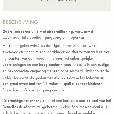
[Laurent G.
Mei 2026
]
BESCHRIJVING
Grote, moderne villa met airconditioning, verwarmd
zwembad, tafelvoetbal, pingpong en flipperkast.
Het recent gebouwde Clos des Figuiers, met zijn ouderwetse
zwembad en stenen muren, combineert
de charme van weleer
met
het
comfort van een modern interieur
met
onberispelijke
voorzieningen
en een
hoog comfortniveau
, dit alles in een
rustige
en bevoorrechte omgeving
met
een onbelemmerd uitzicht
over de
vlakte. Extraatjes die gasten van alle leeftijden zullen bekoren zijn
een groot zwembad van 11 meter
en
spelletjes voor kinderen
(
flipperkast, tafelvoetbal, pingpongtafel
).
Dit
prachtige vakantiehuis
geniet een toplocatie
aan de voet van het
Dentelles de Montmirail-gebergte
, vlakbij
Beaumes-de-Venise.
U
zult de
kwaliteit van de voorzieningen
, de
onberispelijke