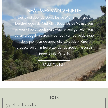
BEAUMES VAN VENETIË
Gesteund door de Dentelles de Montmirail, goed
beschut tegen de Mistral, is Beaumes de Venise een
pittoresk Provençaals dorp waar u kunt genieten van
de bijna dagelijkse zon, maar ook van de kelders die
de wijnen van de appellatie Côtes du Rhône
produceren en in het bijzonder de zoete muscat uit
Beaumes de Venetië.
MEER WETEN
BOEK
Place des Écoles