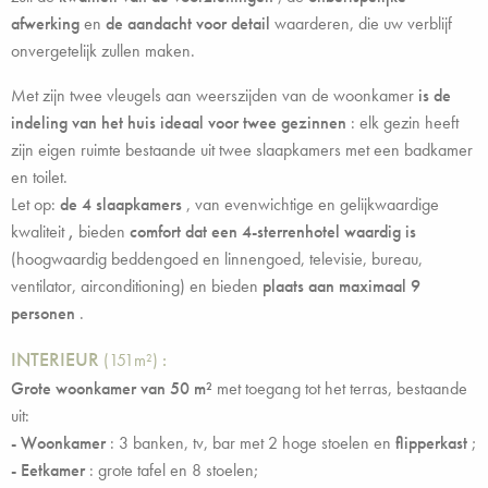
afwerking
en
de aandacht voor detail
waarderen, die uw verblijf
onvergetelijk zullen maken.
Met zijn twee vleugels aan weerszijden van de woonkamer
is de
indeling van het huis ideaal voor twee gezinnen
: elk gezin heeft
zijn eigen ruimte bestaande uit twee slaapkamers met een badkamer
en toilet.
Let op:
de 4 slaapkamers
, van evenwichtige en gelijkwaardige
kwaliteit
,
bieden
comfort dat een 4-sterrenhotel waardig is
(hoogwaardig beddengoed en linnengoed, televisie, bureau,
ventilator, airconditioning) en bieden
plaats aan maximaal 9
personen
.
INTERIEUR
(151m²)
:
Grote woonkamer van 50 m²
met toegang tot het terras, bestaande
uit:
- Woonkamer
: 3 banken, tv, bar met 2 hoge stoelen en
flipperkast
;
- Eetkamer
: grote tafel en 8 stoelen;