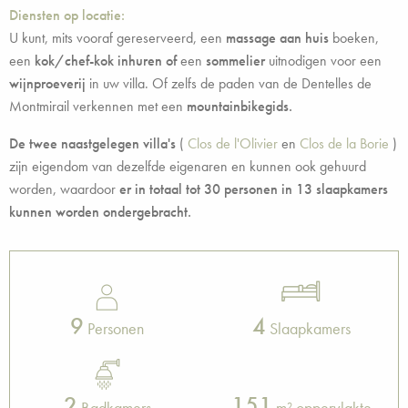
Diensten op locatie:
U kunt, mits vooraf gereserveerd, een
massage aan huis
boeken,
een
kok/chef-kok inhuren of
een
sommelier
uitnodigen voor een
wijnproeverij
in uw villa. Of zelfs de paden van de Dentelles de
Montmirail verkennen met een
mountainbikegids.
De twee naastgelegen villa's
(
Clos de l'Olivier
en
Clos de la Borie
)
zijn eigendom van dezelfde eigenaren en kunnen ook gehuurd
worden, waardoor
er in totaal tot 30 personen in 13 slaapkamers
kunnen worden ondergebracht.
9
4
Personen
Slaapkamers
2
151
Badkamers
m² oppervlakte