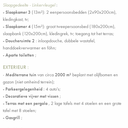
Slaapgedeelte - Linkervleugel
:
- Slaapkamer 3
(13m²): 2 eenpersoonsbedden (2x90x200cm),
kledingkast, tv;
- Slaapkamer 4
(15m²): groot tweepersoonsbed (180x200cm),
slaapbank (120x200cm), kledingrek, tv; toegang tot het terras;
-
Doucheruimte 2
: inloopdouche, dubbele wastafel,
handdoekverwarmer en föhn;
-
Aparte toiletten
;
EXTERIEUR
:
-
Mediterrane tuin
van circa
2000 m²
beplant met olijfbomen en
gazon
(niet omheind terrein);
-
Parkeergelegenheid
: 4 auto's;
- Decoratieve vijver met vissen
;
- Terras met een pergola
, 2 lage tafels met 4 stoelen en een grote
tafel met 8 stoelen;
- Gasgrill
;