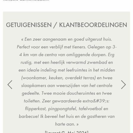
GETUIGENISSEN / KLANTBEOORDELINGEN
uis.
« Een zeer aangenaam en goed uitgerust huis.
« E
n op 3-
Perfect voor een verblijf met tieners. Gelegen op 3-
Perfec
. Erg
4 km van de centra van omliggende dorpen. Erg
4 km
d en
rustig, met een heerlijk verwarmd zwembad en
rus
midden
een ideale indeling met leefruimtes in het midden
een i
twee
(woonkamer, keuken, overdekt terras) en twee
(wo
rale
slaapkamers aan weerszijden van het centrale
sla
twee
gedeelte. Twee mooie doucheruimtes en twee
ged
;s:
toiletten. Zeer gewaardeerde extra&#39;s:
to
en
flipperkast, pingpongtafel, tafelvoetbal en
f
en van
barbecue! Ik beveel het huis en de gastheren van
barb
harte aan. »