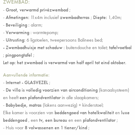
ZWEMBAD:
-
Groot, verwarmd privézwembad
;
-
Afmetingen:
11x4m inclusief
zwembadterras
;
Diepte:
1,40m;
-
Beveiliging
: alarm;
-
Verwarming
: warmtepomp;
-
Uitrusting:
6 ligstoelen, tweepersoons Balinees bed;
-
Zwembadhuisje
met schaduw
: buitendouche en toilet;
tafelvoetbal
;
pingpongtafel
;
Let op: het zwembad is verwarmd van half april tot eind oktober.
Aanvullende informatie:
-
Internet - GLASVEZEL
;
-
De villa is volledig voorzien van airconditioning
(kanaalsysteem)
en heeft
een plafondventilator
in alle slaapkamers;
-
Babybedje, matras
(lakens aanwezig) + kinderstoel;
Elke kamer is voorzien van
beddengoed van hotelkwaliteit
en
luxe
beddengoed
, een
tv, een bureau
en een
plafondventilator
;
- Huis voor
8 volwassenen en 1 tiener/kind
;