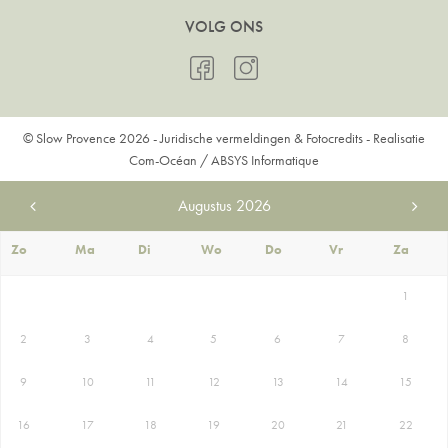
VOLG ONS
© Slow Provence 2026 -
Juridische vermeldingen & Fotocredits
- Realisatie
Com-Océan
/
ABSYS Informatique
Augustus
2026
Zo
Ma
Di
Wo
Do
Vr
Za
1
2
3
4
5
6
7
8
9
10
11
12
13
14
15
16
17
18
19
20
21
22