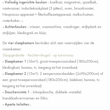
- Volledig ingerichte keuken
: koelkast, magnetron, spoelbak,
vaatwasser, inductiekookplaat (3 pitten), oven, broodrooster,
Nespresso-apparaat + filterkoffiezetapparaat, melkschuimer,
waterkoker...;
- Achterkeuken
: vriezer, wasmachine, wasdroger, strijkplank en
strijkijzer, kledingrek en kluis;
De
vier slaapkamers
bevinden zich aan weerszijden van de
woonkamer:
Slaapgedeelte - Rechtervleugel
- op tuinniveau:
- Slaapkamer 1
(16m²): groot tweepersoonsbed (180x200cm),
kledingkast, bureau, tv; toegang tot het zwembad;
- Slaapkamer 2
(15m²): 2 eenpersoonsbedden (2x90x200cm) of
een groot tweepersoonsbed (180x200cm), ladekast, bureau, tv;
toegang tot het zwembad;
- Doucheruimte 1
: inloopdouche, dubbele wastafel,
handdoekverwarmer en föhn;
-
Aparte toiletten
;