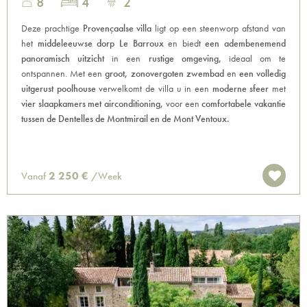
8
4
2
Deze prachtige
Provençaalse villa
ligt op een steenworp afstand van
het
middeleeuwse dorp Le Barroux
en biedt
een adembenemend
panoramisch uitzicht
in een
rustige omgeving,
ideaal om te
ontspannen. Met een
groot, zonovergoten zwembad
en
een volledig
uitgerust poolhouse
verwelkomt de villa u in een
moderne sfeer
met
vier slaapkamers met airconditioning,
voor een
comfortabele vakantie
tussen de Dentelles de Montmirail en de Mont Ventoux.
2 250 €
Vanaf
/Week