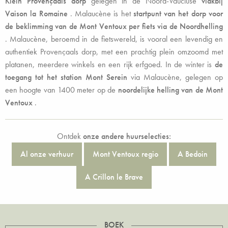
Klein Provençaals dorp
gelegen in de Noord-Vaucluse
vlakbij
Vaison la Romaine
. Malaucène is het
startpunt van het dorp voor
de beklimming van de Mont Ventoux per fiets via de Noordhelling
. Malaucène, beroemd in de fietswereld, is vooral een levendig en
authentiek Provençaals dorp, met een prachtig plein omzoomd met
platanen, meerdere winkels en een rijk erfgoed. In de winter is
de
toegang tot het station Mont Serein
via Malaucène, gelegen op
een hoogte van 1400 meter op de
noordelijke helling van de Mont
Ventoux
.
Ontdek
onze andere huurselecties:
Al onze verhuur
Mont Ventoux regio
A Bedoin
A Crillon le Brave
BOEK