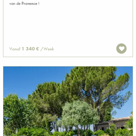
van de
Provence
!
1 340 €
Vanaf
/Week