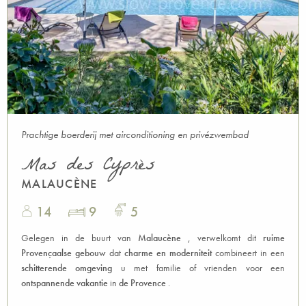
Prachtige boerderij met airconditioning en privézwembad
Mas des Cyprès
MALAUCÈNE
14
9
5
Gelegen in de buurt van
Malaucène
, verwelkomt dit
ruime
Provençaalse gebouw
dat
charme en moderniteit
combineert in een
schitterende omgeving
u met familie of vrienden voor een
ontspannende vakantie
in
de Provence
.