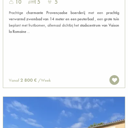
10
5
5
Prachtige
charmante Provençaalse boerderij
met een
prachtig
verwarmd zwembad van 14 meter en een peuterbad
, een
grote tuin
beplant met fruitbomen, allemaal dichtbij het
stadscentrum van Vaison
la Romaine
...
2 800 €
Vanaf
/Week