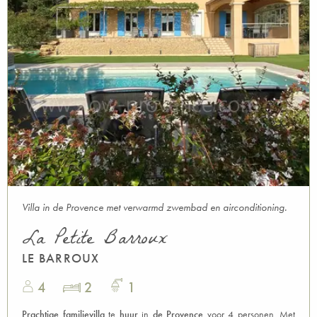
Villa in de Provence met verwarmd zwembad en airconditioning.
La Petite Barroux
LE BARROUX
4
2
1
Prachtige familievilla
te
huur
in
de Provence
voor 4 personen. Met