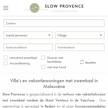
verwarmd zwembad
Dorp te voet
bereikbaar
Resetten
Airconditioning
met mijn hond
Villa's en vakantiewoningen met zwembad in
Malaucène
Slow Provence
is gespecialiseerd in de
verhuur van vakantiehuizen
met zwembad rondom de Mont Ventoux in de Vaucluse
. Ons
agentschap is gevestigd
in Bedoin
en al onze
huuraccommodaties