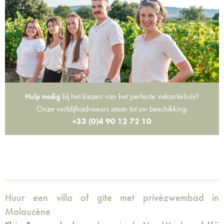
Hulp nodig
bij het kiezen van het perfecte vakantiehuis?
Onze verblijfsadviseurs staan tot uw beschikking:
+33 (0)4 90 12 72 10
Huur een villa of gîte met privézwembad in
Malaucène