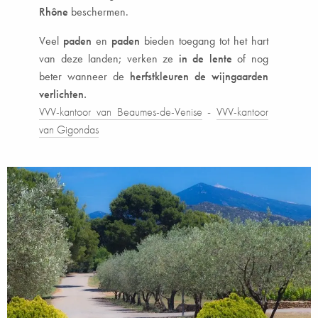
Rhône
beschermen.
Veel
paden
en
paden
bieden toegang tot het hart
van deze landen; verken ze
in de lente
of nog
beter wanneer de
herfstkleuren de wijngaarden
verlichten.
VVV-kantoor van Beaumes-de-Venise
-
VVV-kantoor
van Gigondas