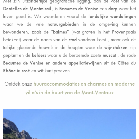
Met zijn uitzonderlijke geografische ligging, aan de voet van de
Dentelles de Montmirail
, is
Beaumes de Venise
een
dorp
waar het
leven goed is. We waarderen vooral de
landelijke wandelingen
waar we de vele
natuurgebieden
in de omgeving kunnen
bewonderen, zoals de
"balmes"
(wat grotten in
het Provençaals
betekent) waar de naam van de
stad
vandaan komt
,
maar ook de
talrijke glooiende heuvels in de hoogten waar de
wijnstokken
zijn
geplant en de
kelders
waar u de beroemde zoete
muscat
, de rode
Beaumes de Venise
en andere
appellatiewijnen
uit de Côtes du
Rhône
in
rosé
en
wit
kunt proeven.
Ontdek onze
huuraccommodaties en charmes en moderne
villa's in de buurt van de Mont-Ventoux