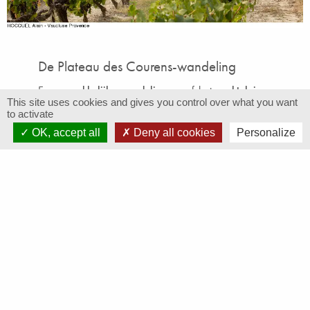
De Plateau des Courens-wandeling
Een
gemakkelijke wandeling
vanaf het
marktplein
This site uses cookies and gives you control over what you want
brengt u naar prachtige
wijngaarden
en een lokaal
to activate
erfgoed dat de tand des tijds doorstaat.
OK, accept all
Deny all cookies
Personalize
Majestueuze uitzichtpunten
accentueren deze
wandeling
die toegankelijk is voor alle niveaus
.
Routebeschrijving en kaart beschikbaar op
de
website ventouxprovence.fr
VAKANTIEVERHUUR IN DE BUURT