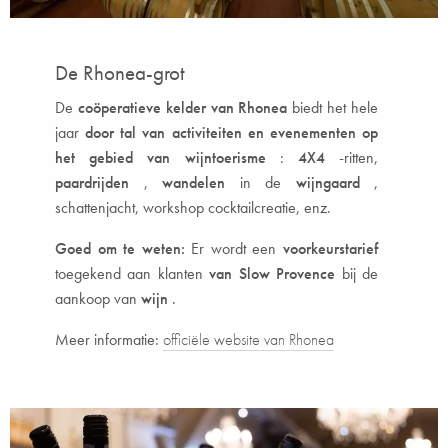
De Rhonea-grot
De
coöperatieve kelder
van Rhonea
biedt het hele
jaar
door tal van activiteiten en evenementen op
het gebied van wijntoerisme
:
4X4
-ritten,
paardrijden
,
wandelen
in de
wijngaard
,
schattenjacht, workshop cocktailcreatie, enz.
Goed om te weten:
Er wordt een
voorkeurstarief
toegekend aan klanten
van Slow Provence
bij de
aankoop van
wijn
.
Meer informatie:
officiële website van Rhonea