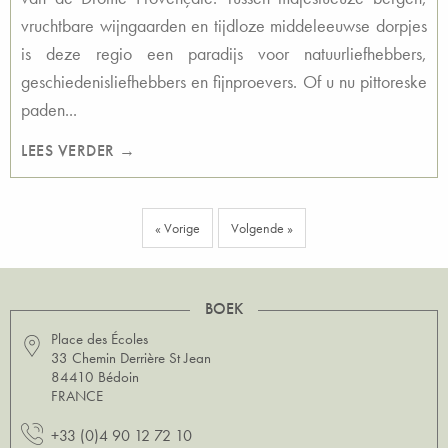
vruchtbare wijngaarden en tijdloze middeleeuwse dorpjes
is deze regio een paradijs voor natuurliefhebbers,
geschiedenisliefhebbers en fijnproevers. Of u nu pittoreske
paden...
LEES VERDER →
« Vorige
Volgende »
BOEK
Place des Écoles
33 Chemin Derrière St Jean
84410 Bédoin
FRANCE
+33 (0)4 90 12 72 10