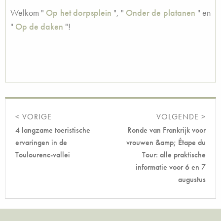
Welkom "
Op het dorpsplein
", "
Onder de platanen
" en
"
Op de daken
"!
< VORIGE
VOLGENDE >
4 langzame toeristische
Ronde van Frankrijk voor
ervaringen in de
vrouwen &amp; Étape du
Toulourenc-vallei
Tour: alle praktische
informatie voor 6 en 7
augustus