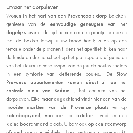
Ervaar het dorpsleven
Wonen
in het hart van een Provençaals dorp
betekent
genieten van de
eenvoudige geneugten van het
dagelijks leven
: de tijd nemen om een praatje te maken
met de bakker terwijl u uw brood haalt; zitten op een
terrasje onder de platanen tijdens het aperitief; kijken naar
de kinderen die na school op het plein spelen; of genieten
van het kleurrijke schouwspel van de jeu de boules-spelers
in een symfonie van kletterende boules...
De
Slow
Provence appartementen komen direct uit op het
centrale plein van Bédoin
, het centrum van het
dorpsleven.
Elke maandagochtend vindt hier een van de
mooiste markten van de Provence plaats
en op
zaterdagavond, van april tot oktober
,
vindt er
een
kleine boerenmarkt
plaats. U bent ook
op een steenworp
afstand van alle winkels
: bars, restaurants, supermarkt,