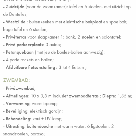
- Zuidzijde
(voor de woonkamer): tafel en 6 stoelen, met uitzicht op
de Dentelles;
- Westzijde
: buitenkeuken met
elektrische bakplaat
en spoelbak;
hoge tafel en 6 stoelen;
- Privéterras
voor slaapkamer 1: bank, 2 stoelen en salontafel;
-
Privé parkeerplaats:
3 auto's;
-
Petanquebaan
(met jeu de boules-ballen aanwezig);
-
4 padelrackets en ballen;
- Afsluitbare fietsenstalling
: 3 tot 4 fietsen
;
ZWEMBAD:
- Privézwembad;
- Afmetingen:
10 x 3,5 m inclusief
zwembadterras
;
Diepte:
1,55 m;
-
Verwarming:
warmtepomp;
- Beveiliging:
elektrisch gordijn;
- Behandeling:
zout + UV-lamp;
- Uitrusting:
buitendouche
met warm water, 6 ligstoelen, 2
strandstoelen, parasol;