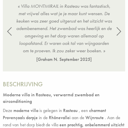
rfect
« Villa MONTMIRAIL in Rasteau was fantastisch,
« Pr
ifiek
met vrijwel alles wat je je maar kunt wensen. De
uit
es de
keuken was zeer goed uitgerust en het uitzicht was
uitz
adembenemend. Het zwembad was heerlijk en de
omgeving en het dorp waren allemaal op
loopafstand. Er waren ook tal van wijngaarden
om te proeven. Ik zou zeker weer boeken. »
[Graham N.
September 2025
]
BESCHRIJVING
Moderne villa in Rasteau, verwarmd zwembad en
airconditioning
Deze
moderne villa
is gelegen in
Rasteau
, een
charmant
Provençaals dorpje
in de
Rhônevallei
aan de
Wijnroute
. Aan de
rand van het dorp biedt de villa
een prachtig, onbelemmerd uitzicht