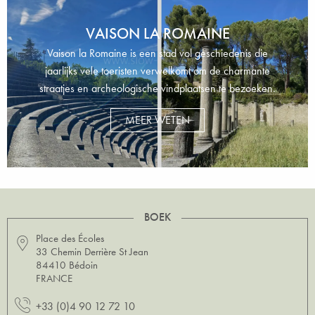
VAISON LA ROMAINE
Vaison la Romaine is een stad vol geschiedenis die
jaarlijks vele toeristen verwelkomt om de charmante
straatjes en archeologische vindplaatsen te bezoeken.
MEER WETEN
BOEK
Place des Écoles
33 Chemin Derrière St Jean
84410 Bédoin
FRANCE
+33 (0)4 90 12 72 10