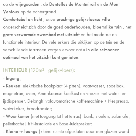
op de
wijngaarden
, de
Dentelles de Montmirail
en
de Mont
Ventoux
op de achtergrond.
Comfortabel en licht
, deze
prachtige gelijkvloerse villa
onderscheidt zich door de
goed onderhouden, bloemrijke tuin
, het
grote verwarmde zwembad met uitzicht
en het moderne en
functionele interieur. De vele erkers die uitkijken op de tuin en de
verschillende terrassen zorgen ervoor dat u
in alle seizoenen
optimaal van het uitzicht kunt genieten.
INTERIEUR
(120m² - gelijkvloers):
-
Ingang
;
- Keuken:
elektrische kookplaat (4 pitten), vaatwasser, spoelbak,
magnetron, oven, Amerikaanse koelkast en vriezer met water- en
ijsdispenser, Delonghi volautomatische koffiemachine + Nespresso,
waterkoker, broodrooster;
- Woonkamer
(met toegang tot het terras): bank, stoelen, salontafel,
pelletkachel, hifi-installatie en Bose-luidspreker;
- Kleine tv-lounge
(kleine ruimte afgesloten door een glazen wand