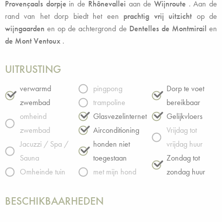
Provençaals dorpje
in de
Rhônevallei
aan de
Wijnroute
. Aan de
rand van het dorp biedt het een
prachtig vrij uitzicht
op de
wijngaarden
en op de achtergrond de
Dentelles de Montmirail
en
de Mont Ventoux
.
UITRUSTING
verwarmd
pingpong
Dorp te voet
zwembad
trampoline
bereikbaar
omheind
Glasvezelinternet
Gelijkvloers
zwembad
Airconditioning
Vrijdag tot
Jacuzzi / Spa /
honden niet
vrijdag huur
Sauna
toegestaan
Zondag tot
Omheinde tuin
met mijn hond
zondag huur
BESCHIKBAARHEDEN