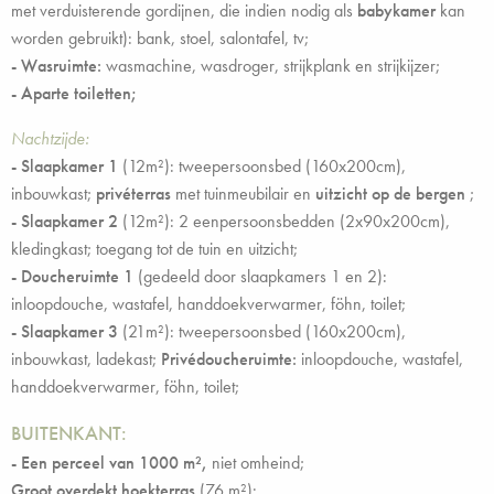
met verduisterende gordijnen, die indien nodig als
babykamer
kan
worden gebruikt): bank, stoel, salontafel, tv;
- Wasruimte:
wasmachine, wasdroger, strijkplank en strijkijzer;
-
Aparte toiletten;
Nachtzijde:
- Slaapkamer 1
(12m²): tweepersoonsbed (160x200cm),
inbouwkast;
privéterras
met tuinmeubilair en
uitzicht op de bergen
;
- Slaapkamer 2
(12m²): 2 eenpersoonsbedden (2x90x200cm),
kledingkast; toegang tot de tuin en uitzicht;
-
Doucheruimte 1
(gedeeld door slaapkamers 1 en 2):
inloopdouche, wastafel, handdoekverwarmer, föhn, toilet;
- Slaapkamer 3
(21m²): tweepersoonsbed (160x200cm),
inbouwkast, ladekast;
Privédoucheruimte:
inloopdouche, wastafel,
handdoekverwarmer, föhn, toilet;
BUITENKANT:
-
Een perceel van 1000 m²,
niet omheind;
Groot overdekt hoekterras
(76 m²):