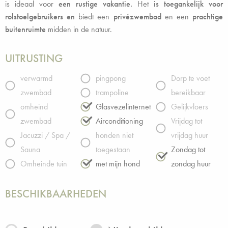
is ideaal voor
een rustige vakantie.
Het
is toegankelijk voor
rolstoelgebruikers en
biedt een
privézwembad
en een
prachtige
buitenruimte
midden in de natuur.
UITRUSTING
verwarmd
pingpong
Dorp te voet
zwembad
trampoline
bereikbaar
omheind
Glasvezelinternet
Gelijkvloers
zwembad
Airconditioning
Vrijdag tot
Jacuzzi / Spa /
honden niet
vrijdag huur
Sauna
toegestaan
Zondag tot
Omheinde tuin
met mijn hond
zondag huur
BESCHIKBAARHEDEN