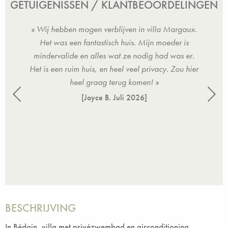
GETUIGENISSEN / KLANTBEOORDELINGEN
k
« Wij hebben mogen verblijven in villa Margaux.
« W
kte
Het was een fantastisch huis. Mijn moeder is
Bédoi
le
mindervalide en alles wat ze nodig had was er.
lades.
Het is een ruim huis, en heel veel privacy. Zou hier
atig
heel graag terug komen! »
voor
[Joyce B.
Juli 2026
]
ence
lijk,
rek.
BESCHRIJVING
In Bédoin, villa met privézwembad en airconditioning