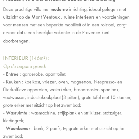
Deze prachtige villa met
moderne
inrichting, ideaal gelegen met
uitzicht op de Mont Ventoux
,
ruime interieurs
en voorzieningen
voor mensen met een beperkte mobiliteit of in een rolstoel, zorgt
ervoor dat u een heerlijke vakantie in de Provence kunt
doorbrengen.
INTERIEUR
(146m²)
:
Op de begane grond:
-
Entree
: garderobe, apart toilet;
-
Keuken
: koelkast, vriezer, oven, magnetron, Nespresso- en
filterkoffiezetapparaten, waterkoker, broodrooster, spoelbak,
vaatwasser, inductiekookplaat (3 pitten), grote tafel met 10 stoelen;
grote erker met uitzicht op het zwembad;
-
Wasruimte
: wasmachine, strijkplank en strijkijzer, stofzuiger,
kledingrek;
-
Woonkamer
: bank, 2 poefs, tv; grote erker met uitzicht op het
zwembad;