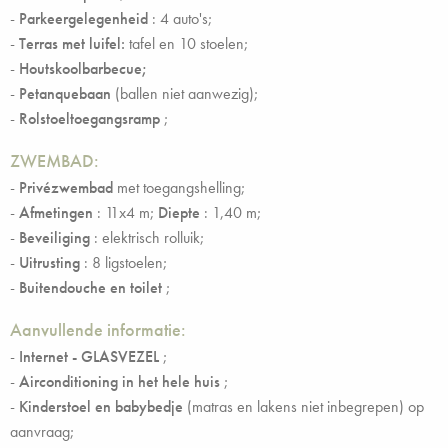
-
Parkeergelegenheid
: 4 auto's;
-
Terras met luifel:
tafel en 10 stoelen;
-
Houtskoolbarbecue;
-
Petanquebaan
(ballen niet aanwezig);
-
Rolstoeltoegangsramp
;
ZWEMBAD:
-
Privézwembad
met toegangshelling;
-
Afmetingen
: 11x4 m;
Diepte
: 1,40 m;
-
Beveiliging
: elektrisch rolluik;
-
Uitrusting
: 8 ligstoelen;
-
Buitendouche en toilet
;
Aanvullende informatie:
-
Internet - GLASVEZEL
;
-
Airconditioning in het hele huis
;
-
Kinderstoel en babybedje
(matras en lakens niet inbegrepen) op
aanvraag;