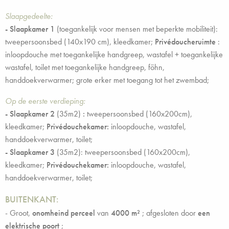
Slaapgedeelte:
- Slaapkamer 1
(toegankelijk voor mensen met beperkte mobiliteit):
tweepersoonsbed (140x190 cm), kleedkamer;
Privédoucheruimte
:
inloopdouche met toegankelijke handgreep, wastafel + toegankelijke
wastafel, toilet met toegankelijke handgreep, föhn,
handdoekverwarmer; grote erker met toegang tot het zwembad;
Op de eerste verdieping:
- Slaapkamer 2
(35m2)
:
tweepersoonsbed (160x200cm),
kleedkamer;
Privédouchekamer:
inloopdouche, wastafel,
handdoekverwarmer, toilet;
- Slaapkamer 3
(35m2): tweepersoonsbed (160x200cm),
kleedkamer;
Privédouchekamer:
inloopdouche, wastafel,
handdoekverwarmer, toilet;
BUITENKANT:
- Groot,
onomheind
perceel
van
4000 m²
; afgesloten door
een
elektrische poort
;