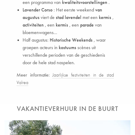
een programma van
kwaliteitsvoorstellingen
.
Lavender Corso
: Het eerste weekend
van
augustus
viert de
stad
lavendel
met een
kermis
,
activiteiten
, een
kermis
, een
parade
van
bloemenwagens...
Half augustus:
Historische Weekends
, waar
groepen acteurs in
kostuums
scènes uit
verschillende perioden van de geschiedenis
door de hele stad naspelen.
Meer informatie:
Jaarlijkse festiviteiten in de stad
Valrea
VAKANTIEVERHUUR IN DE BUURT