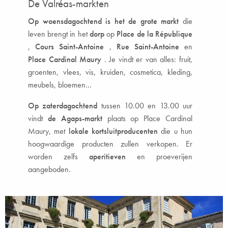
De Valréas-markten
Op woensdagochtend is het de grote markt
die
leven brengt in het
dorp
op
Place de la République
,
Cours Saint-Antoine
,
Rue Saint-Antoine
en
Place Cardinal Maury
. Je vindt er van alles: fruit,
groenten, vlees, vis, kruiden, cosmetica, kleding,
meubels, bloemen...
Op zaterdagochtend
tussen 10.00 en 13.00 uur
vindt
de Agaps-markt
plaats op Place Cardinal
Maury, met
lokale kortsluitproducenten
die u hun
hoogwaardige producten zullen verkopen. Er
worden zelfs
aperitieven
en proeverijen
aangeboden.