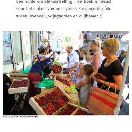
Een echte
ansichtkaartsetting
, de hoek is
ideaal
voor het maken van een typisch Provençaalse foto
tussen
lavendel
,
wijngaarden
en
olijfbomen
;)