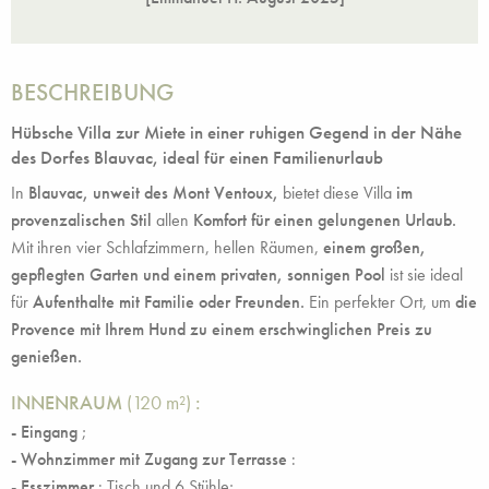
BESCHREIBUNG
Hübsche Villa zur Miete in einer ruhigen Gegend in der Nähe
des Dorfes Blauvac, ideal für einen Familienurlaub
In
Blauvac, unweit des Mont Ventoux,
bietet diese Villa
im
provenzalischen Stil
allen
Komfort für einen gelungenen Urlaub.
Mit ihren vier Schlafzimmern, hellen Räumen,
einem großen,
gepflegten Garten und einem privaten, sonnigen Pool
ist sie ideal
für
Aufenthalte mit Familie oder Freunden.
Ein perfekter Ort, um
die
Provence mit Ihrem Hund zu einem erschwinglichen Preis zu
genießen.
INNENRAUM
(120 m²)
:
- Eingang
;
- Wohnzimmer mit Zugang zur Terrasse
:
- Esszimmer
: Tisch und 6 Stühle;