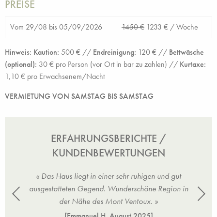
PREISE
Vom 29/08 bis 05/09/2026
1450 €
1233 € /
Woche
Hinweis: Kaution:
500 € //
Endreinigung:
120 € //
Bettwäsche
(optional):
30 € pro Person (vor Ort in bar zu zahlen) //
Kurtaxe:
1,10 € pro Erwachsenem/Nacht
VERMIETUNG VON SAMSTAG BIS SAMSTAG
ERFAHRUNGSBERICHTE /
KUNDENBEWERTUNGEN
 gut
« Das Haus liegt in einer sehr ruhigen und gut
« D
ion in
ausgestatteten Gegend. Wunderschöne Region in
ausg
der Nähe des Mont Ventoux. »
[Emmanuel H.
August 2025
]