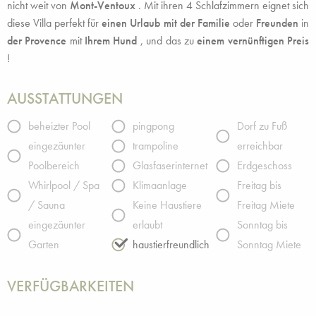
nicht weit von
Mont-Ventoux
. Mit ihren 4 Schlafzimmern eignet sich
diese Villa perfekt für
einen Urlaub mit der Familie
oder
Freunden
in
der Provence
mit
Ihrem Hund
, und das zu
einem vernünftigen Preis
!
AUSSTATTUNGEN
beheizter Pool
pingpong
Dorf zu Fuß
eingezäunter
trampoline
erreichbar
Poolbereich
Glasfaserinternet
Erdgeschoss
Whirlpool / Spa
Klimaanlage
Freitag bis
/ Sauna
Keine Haustiere
Freitag Miete
eingezäunter
erlaubt
Sonntag bis
Garten
haustierfreundlich
Sonntag Miete
VERFÜGBARKEITEN