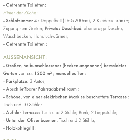
- Getrennte Toiletten;
Hinter der Küche:
- Schlafzimmer 4
: Doppelbett (160x200cm), 2 Kleiderschränke;
Zugang zum Garten;
Privates Duschbad:
ebenerdige Dusche,
Waschbecken, Handtuchwärmer;
- Getrennte Toiletten
;
AUSSENANSICHT
:
- Großer, halbumschlossener (heckenumgebener) bewaldeter
Garten
von ca.
1200 m²
;
manuelles Tor
;
- Parkplätze:
3 Autos;
- Abschließbarer Fahrradabstellraum
;
- Schöne, von einer elektrischen Markise beschattete Terrasse
:
Tisch und 10 Stühle;
- Auf der Terrasse:
Tisch und 2 Stühle; Bank; 2 Liegestühle;
- Unter den Olivenbäumen:
Tisch und 2 Stühle;
- Holzkohlegrill
;