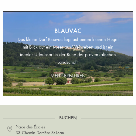
BLAUVAC
Das kleine Dorf Blauvac liegt auf einem kleinen Hügel
mit Blick auf ein Meer aus Weinreben und ist ein
idealer Urlaubsort in der Ruhe der provenzalischen
Landschaft.
MEHR ERFAHREN
BUCHEN
Place des Écoles
33 Chemin Derrière St Jean