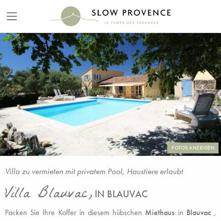
FOTOS ANZEIGEN
Villa zu vermieten mit privatem Pool, Haustiere erlaubt
Villa Blauvac,
IN BLAUVAC
Packen Sie Ihre Koffer in diesem hübschen
Miethaus
in
Blauvac
,