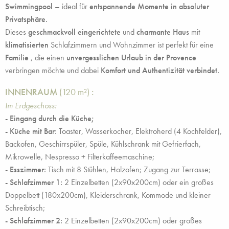
Swimmingpool –
ideal für
entspannende Momente in absoluter
Privatsphäre.
Dieses
geschmackvoll eingerichtete
und
charmante
Haus
mit
klimatisierten
Schlafzimmern und Wohnzimmer ist perfekt für eine
Familie
, die einen
unvergesslichen Urlaub in der Provence
verbringen möchte und dabei
Komfort und Authentizität verbindet.
INNENRAUM
(120 m²)
:
Im Erdgeschoss:
- Eingang durch die Küche;
- Küche mit Bar:
Toaster, Wasserkocher, Elektroherd (4 Kochfelder),
Backofen, Geschirrspüler, Spüle, Kühlschrank mit Gefrierfach,
Mikrowelle, Nespresso + Filterkaffeemaschine;
- Esszimmer:
Tisch mit 8 Stühlen, Holzofen; Zugang zur Terrasse;
- Schlafzimmer 1:
2 Einzelbetten (2x90x200cm) oder ein großes
Doppelbett (180x200cm), Kleiderschrank, Kommode und kleiner
Schreibtisch;
- Schlafzimmer 2:
2 Einzelbetten (2x90x200cm) oder großes