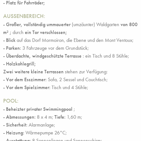
- Platz für Fahrräder;
AUSSENBEREICH:
- Großer,
vollständig ummauerter
(umzäunter) Waldgarten
von 800
m²
;
durch
ein Tor verschlossen;
- Blick
auf das Dorf Mormoiron, die Ebene und den Mont Ventoux;
-
Parken:
3 Fahrzeuge vor dem Grundstück;
- Überdachte, windgeschützte Terrasse
: ein Tisch und 8 Stühle;
- Holzkohlegrill;
Zwei weitere kleine Terrassen
stehen zur Verfügung:
- Vor dem Esszimmer:
Sofa, 2 Sessel und Couchtisch;
- Vor dem Spielzimmer:
Tisch und 4 Stühle;
POOL:
- Beheizter privater Swimmingpool
;
- Abmessungen:
8 x 4 m;
Tiefe:
1,60 m;
- Sicherheit:
Alarmanlage;
- Heizung:
Wärmepumpe 26°C;
- Ausstattung:
8 Sonnenliegen und Sonnenschirm;