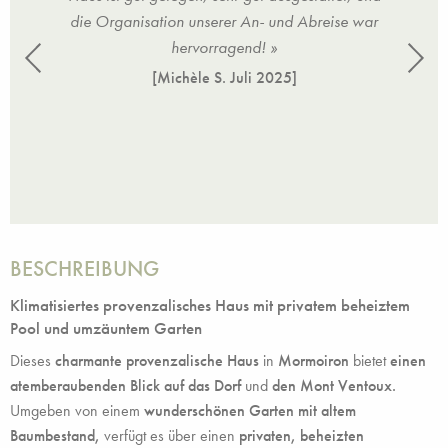
ein
die Organisation unserer An- und Abreise war
ge
der
hervorragend! »
kl
höne
gle
[Michèle S.
Juli 2025
]
ut
I
abends
ausge
BESCHREIBUNG
Klimatisiertes provenzalisches Haus mit privatem beheiztem
Pool und umzäuntem Garten
Dieses
charmante provenzalische Haus
in
Mormoiron
bietet
einen
atemberaubenden Blick auf das Dorf
und
den Mont Ventoux.
Umgeben von einem
wunderschönen Garten mit altem
Baumbestand,
verfügt es über einen
privaten, beheizten