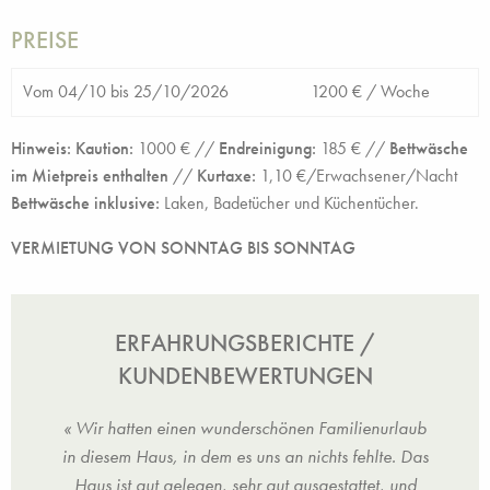
PREISE
Vom 04/10 bis 25/10/2026
1200 € /
Woche
Hinweis: Kaution:
1000 € //
Endreinigung:
185 € //
Bettwäsche
im Mietpreis enthalten
//
Kurtaxe:
1,10 €/Erwachsener/Nacht
Bettwäsche inklusive:
Laken, Badetücher und Küchentücher.
VERMIETUNG VON SONNTAG BIS SONNTAG
ERFAHRUNGSBERICHTE /
KUNDENBEWERTUNGEN
n
« Wir hatten einen wunderschönen Familienurlaub
ganzen
in diesem Haus, in dem es uns an nichts fehlte. Das
Außen
ses,
Haus ist gut gelegen, sehr gut ausgestattet, und
Cha