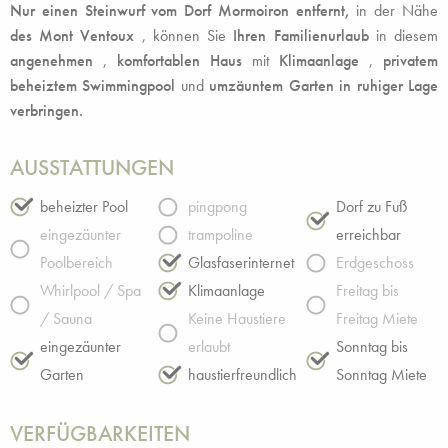
Nur einen Steinwurf vom Dorf Mormoiron entfernt,
in der Nähe
des Mont Ventoux
, können Sie
Ihren Familienurlaub
in diesem
angenehmen
,
komfortablen Haus
mit
Klimaanlage
,
privatem
beheiztem Swimmingpool
und
umzäuntem Garten
in ruhiger Lage
verbringen.
AUSSTATTUNGEN
beheizter Pool
pingpong
Dorf zu Fuß
eingezäunter
trampoline
erreichbar
Poolbereich
Glasfaserinternet
Erdgeschoss
Whirlpool / Spa
Klimaanlage
Freitag bis
/ Sauna
Keine Haustiere
Freitag Miete
eingezäunter
erlaubt
Sonntag bis
Garten
haustierfreundlich
Sonntag Miete
VERFÜGBARKEITEN