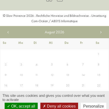
© Slow Provence 2026 -
Rechtliche Hinweise und Bildnachweise
- Umsetzung
Com-Océan
/
ABSYS Informatique
August
2026
So
Mo
Di
Mi
Do
Fr
Sa
1
2
3
4
5
6
7
8
9
10
11
12
13
14
15
16
17
18
19
20
21
22
This site uses cookies and gives you control over what you want
23
24
25
26
27
28
29
to activate
AUFENTHALT BUCHEN
OK, accept all
Deny all cookies
Personalize
30
31