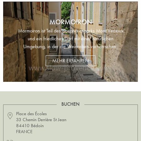
MORMOIRON
Mormoiron ist Teil des Biosphärenparks Mont Ventoux
und ein friedliches Dorf mit einer natürlichen
Umgebung, in der die Weinreben vorherrschen.
MEHR ERFAHREN
BUCHEN
Place des Écoles
33 Chemin Derrière St Jean
84410 Bédoin
FRANCE