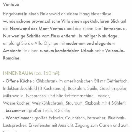
Ventoux
Eingebettet in einen Pinienwald an einem Hang bietet diese
wunderschöne provenzalische Villa
einen spektakulären Blick
auf
die
Nordwand des Mont Ventoux
und das kleine Dorf
Entrechaux
.
Nur wenige Schritte vom Fluss entfernt
, in
ruhiger Naturlage
,
empfängt Sie die Villa Olympe mit
modernem und elegantem
Ambiente
für einen
rundum komfortablen Urlaub
nahe
Vaison-la-
Romaine.
INNENRAUM
(ca. 160 m²):
-
Offene Küche
: Kühlschrank im amerikanischen Stil mit Gefrierfach,
Induktionskochfeld (3 Kochzonen), Backofen, Spüle, Geschirrspüler,
Mikrowelle, Nespresso- und Filterkaffeemaschine, Toaster,
Wasserkocher, Weinkühlschrank, Stauraum, Sitzbank mit 4 Stühlen;
-
Esszimmer
: großer Tisch, 8 Stühle;
-
Wohnzimmer
: großes Ecksofa, Couchtisch, Fernseher, Bluetooth-
Lautsprecher; Erkerfenster mit Aussicht, Zugang zum Garten und zum