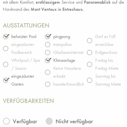
mit allem Komfort,
erstklassigem
Service und
Panoramablick
auf die
Nordwand des
Mont Ventoux in Entrechaux.
AUSSTATTUNGEN
beheizter Pool
pingpong
Dorf zu Fuß
eingezäunter
trampoline
erreichbar
Poolbereich
Glasfaserinternet
Erdgeschoss
Whirlpool / Spa
Klimaanlage
Freitag bis
/ Sauna
Keine Haustiere
Freitag Miete
eingezäunter
erlaubt
Sonntag bis
Garten
haustierfreundlich
Sonntag Miete
VERFÜGBARKEITEN
Verfügbar
Nicht verfügbar