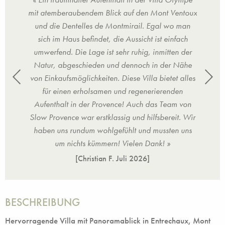
lichen
mit atemberaubendem Blick auf den Mont Ventoux
der
ig in
und die Dentelles de Montmirail. Egal wo man
sprac
igen
sich im Haus befindet, die Aussicht ist einfach
vie
umwerfend. Die Lage ist sehr ruhig, inmitten der
best
 es
Natur, abgeschieden und dennoch in der Nähe
flegen
von Einkaufsmöglichkeiten. Diese Villa bietet alles
atem
ußball)
für einen erholsamen und regenerierenden
Ange
Aufenthalt in der Provence! Auch das Team von
Slow Provence war erstklassig und hilfsbereit. Wir
haben uns rundum wohlgefühlt und mussten uns
um nichts kümmern! Vielen Dank! »
[Christian F.
Juli 2026
]
BESCHREIBUNG
Hervorragende Villa mit Panoramablick in Entrechaux, Mont