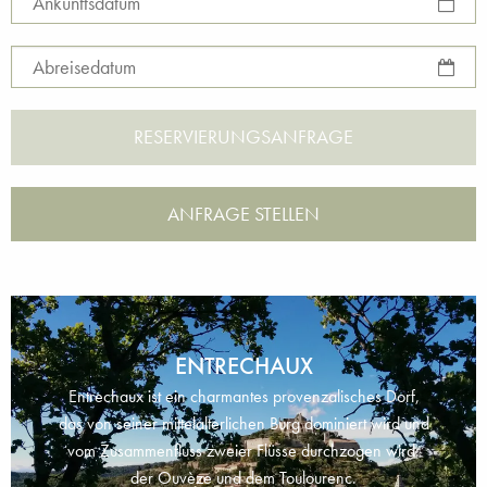
Ankunftsdatum
Abreisedatum
ANFRAGE STELLEN
ENTRECHAUX
Entrechaux ist ein charmantes provenzalisches Dorf,
das von seiner mittelalterlichen Burg dominiert wird und
vom Zusammenfluss zweier Flüsse durchzogen wird:
der Ouvèze und dem Toulourenc.