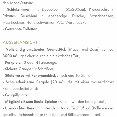
den Mont Ventoux;
-
Schlafzimmer 4
: Doppelbett (160x200cm), Kleiderschrank;
Privates Duschbad
: ebenerdige Dusche, Waschbecken,
Haartrockner, Handtuchwärmer, WC, Waschbecken;
-
Getrennte Toiletten
;
AUSSENANSICHT
:
-
Vollständig umzäuntes Grundstück
(Mauer und Zaun) von ca.
3000 m²
; gesichert durch ein
elektrisches Tor
;
-
Parkplatz
: 3 oder 4 Fahrzeuge;
-
Sichere Garage
für Fahrräder;
-
Südterrasse mit Panoramablick
: Tisch und 10 Stühle;
-
Schmiedeeiserne Pergola
(20 m²), die mit einer wasserdichten
Plane beschattet wird;
-
Gasgrillplatte
;
-
Möglichkeit zum Boule-Spielen
(Kugeln werden bereitgestellt);
-
Überdachter Bereich hinter dem Haus
: Tischfußball (Bälle werden
gestellt), Tischtennisplatte (Schläger und Bälle werden gestellt);