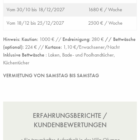
Vom 30/10 bis 18/12/2027
1680 € /
Woche
Vom 18/12 bis 25/12/2027
2500 € /
Woche
Hinweis: Kaution:
1000 € //
Endreinigung:
280 €
// Bettwäsche
(optional):
224 € //
Kurtaxe:
1,10 €/Erwachsener/Nacht
Inklusive Bettwäsche
: Laken, Bade- und Poolhandtücher,
Küchentücher
VERMIETUNG VON SAMSTAG BIS SAMSTAG
ERFAHRUNGSBERICHTE /
KUNDENBEWERTUNGEN
d die
« Ein traumhafter Aufenthalt in der Villa Olympe
« Di