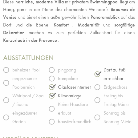
Diese
herrliche, moderne Villa
mit
privatem Swimmingpool
liegt am
Hang, ganz in der Nähe des charmanten Weindorfs
Beaumes de
Venise
und bietet einen außergewöhnlichen
Panoramablick
auf das
Dorf und die Ebene.
Komfort
,
Modernität
und
sorgfältige
Dekoration
machen es zum perfekten Zufluchtsort für einen
Kurzurlaub in der Provence
.
AUSSTATTUNGEN
beheizter Pool
pingpong
Dorf zu Fuß
eingezäunter
trampoline
erreichbar
Poolbereich
Glasfaserinternet
Erdgeschoss
Whirlpool / Spa
Klimaanlage
Freitag bis
/ Sauna
Keine Haustiere
Freitag Miete
eingezäunter
erlaubt
Sonntag bis
Garten
haustierfreundlich
Sonntag Miete