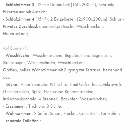
-
Schlafzimmer 3
(12m²): Doppelbett (160x200cm), Schrank;
Erkerfenster mit Aussicht;
-
Schlafzimmer 4
(15m²): 2 Einzelbetten (2x900x200cm), Schrank;
Privates Duschbad:
ebenerdige Dusche, Waschbecken,
Haartrockner;
Auf Ebene -1:
-
Waschküche
: Waschmaschine, Bügelbrett und Bügeleisen,
Staubsauger, Wäscheständer, Waschbecken;
Großes, helles Wohnzimmer
mit Zugang zur Terrasse, bestehend
aus:
-
Küche
: Amerikanischer Kühlschrank mit Gefrierfach, Mikrowelle,
Geschirrspüler, Spüle, Nespresso-Kaffeemaschine,
Induktionskochfeld (4 Brenner), Backofen, Wasserkocher;
-
Esszimmer
: Tisch und 8 Stühle;
-
Wohnzimmer
: 2 Sofas, Sessel, Hocker, Couchtisch, Fernseher;
-
separate Toiletten
;