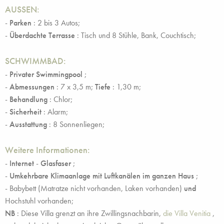
AUSSEN:
-
Parken
: 2 bis 3 Autos;
-
Überdachte Terrasse
: Tisch und 8 Stühle, Bank, Couchtisch;
SCHWIMMBAD:
-
Privater Swimmingpool
;
-
Abmessungen
: 7 x 3,5 m;
Tiefe
: 1,30 m;
-
Behandlung
: Chlor;
-
Sicherheit
: Alarm;
-
Ausstattung
: 8 Sonnenliegen;
Weitere Informationen:
-
Internet
-
Glasfaser
;
-
Umkehrbare Klimaanlage mit Luftkanälen im ganzen Haus
;
- Babybett (Matratze nicht vorhanden, Laken vorhanden)
und
Hochstuhl vorhanden;
NB
: Diese Villa grenzt an ihre Zwillingsnachbarin,
die Villa Venitia
,