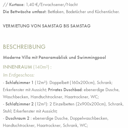
//
Kurtaxe:
1,40 €/Erwachsener/Nacht
Die Bettwäsche umfasst:
Bettlaken, Badetücher und Küchentücher.
VERMIETUNG VON SAMSTAG BIS SAMSTAG
BESCHREIBUNG
Moderne Villa mit Panoramablick und Swimmingpool
INNENRAUM
(140m²)
:
Im Erdgeschoss:
-
Schlafzimmer 1
(12m²): Doppelbett (160x200cm), Schrank;
Erkerfenster mit Aussicht;
Privates Duschbad:
ebenerdige Dusche,
Waschbecken, Handtuchtrockner, Haartrockner, WC;
-
Schlafzimmer 2
(12m²): 2 Einzelbetten (2x900x200cm), Schrank,
Stuhl; Erkerfenster mit Aussicht;
-
Duschraum 2
: ebenerdige Dusche, Doppelwaschbecken,
Handtuchtrockner, Haartrockner, Schrank, WC;