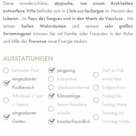
Diese wunderschöne,
atypische, von einem Architekten
entworfene Villa
befindet sich in
L'Isle-sur-la-Sorgue
im Herzen des
Luberon
, im
Pays des Sorgues und in den Monts de Vaucluse
. Mit
seinen
hellen Wohnräumen
und seinem
sehr großen
Swimmingpool
können Sie mit Familie oder Freunden in der Ruhe
und Stille der
Provence
neue Energie tanken.
AUSSTATTUNGEN
beheizter Pool
pingpong
Dorf zu Fuß
eingezäunter
trampoline
erreichbar
Poolbereich
Glasfaserinternet
Erdgeschoss
Whirlpool / Spa
Klimaanlage
Freitag bis
/ Sauna
Keine Haustiere
Freitag Miete
eingezäunter
erlaubt
Sonntag bis
Garten
haustierfreundlich
Sonntag Miete