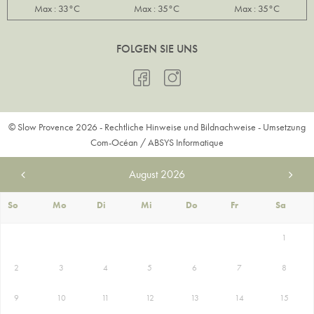
Max : 33°C
Max : 35°C
Max : 35°C
FOLGEN SIE UNS
© Slow Provence 2026 -
Rechtliche Hinweise und Bildnachweise
- Umsetzung
Com-Océan
/
ABSYS Informatique
August
2026
So
Mo
Di
Mi
Do
Fr
Sa
1
2
3
4
5
6
7
8
9
10
11
12
13
14
15