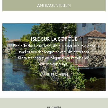
ANFRAGE STELLEN
ISLE SUR LA SORGUE
Eine hübsche kleine Stadt, die aus einer Insel zwischen
zwei Armen der Sorgue besteht, die etwa zehn
Kilometer entfernt am Abgrund von Fontaine-de-
Vaucluse entspringt...
MEHR ERFAHREN
BUCHEN