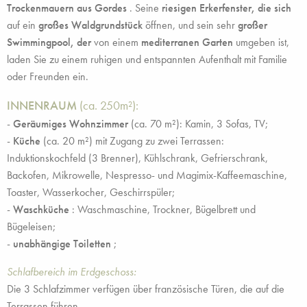
Trockenmauern aus Gordes
. Seine
riesigen Erkerfenster, die sich
auf ein
großes Waldgrundstück
öffnen, und sein sehr
großer
Swimmingpool, der
von einem
mediterranen Garten
umgeben ist,
laden Sie zu einem ruhigen und entspannten Aufenthalt mit Familie
oder Freunden ein.
INNENRAUM
(ca. 250m²):
-
Geräumiges Wohnzimmer
(ca. 70 m²): Kamin, 3 Sofas, TV;
-
Küche
(ca. 20 m²) mit Zugang zu zwei Terrassen:
Induktionskochfeld (3 Brenner), Kühlschrank, Gefrierschrank,
Backofen, Mikrowelle, Nespresso- und Magimix-Kaffeemaschine,
Toaster, Wasserkocher, Geschirrspüler;
-
Waschküche
: Waschmaschine, Trockner, Bügelbrett und
Bügeleisen;
-
unabhängige Toiletten
;
Schlafbereich im Erdgeschoss:
Die 3 Schlafzimmer verfügen über französische Türen, die auf die
Terrassen führen.