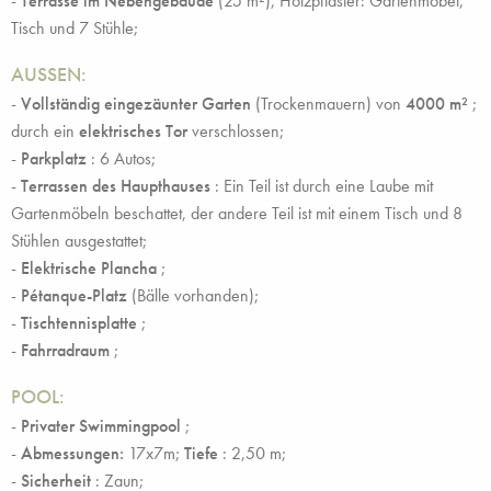
-
Terrasse im Nebengebäude
(25 m²), Holzpflaster: Gartenmöbel,
Tisch und 7 Stühle;
AUSSEN:
-
Vollständig eingezäunter
Garten
(Trockenmauern) von
4000 m²
;
durch ein
elektrisches Tor
verschlossen;
-
Parkplatz
: 6 Autos;
-
Terrassen des Haupthauses
: Ein Teil ist durch eine Laube mit
Gartenmöbeln beschattet, der andere Teil ist mit einem Tisch und 8
Stühlen ausgestattet;
-
Elektrische Plancha
;
-
Pétanque-Platz
(Bälle vorhanden);
-
Tischtennisplatte
;
-
Fahrradraum
;
POOL:
-
Privater Swimmingpool
;
-
Abmessungen:
17x7m;
Tiefe
: 2,50 m;
-
Sicherheit
: Zaun;