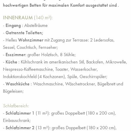
hochwertigen Betten für maximalen Komfort ausgestattet sind
.
INNENRAUM
(140 m²):
-
Eingang
: Abstellräume
-
Getrennte Toiletten;
- Helles
Wohnzimmer
mit Zugang zur Terrasse: 2 Ledersofas,
Sessel, Couchtisch, Fernseher;
-
Esszimmer:
großer Holztisch, 8 Stühle;
-
Küche
: Kühlschrank im amerikanischen Stil, Backofen, Mikrowelle,
Nespresso-Kaffeemaschine, Toaster, Wasserkocher,
Induktionskochfeld (4 Kochzonen), Spüle, Geschirrspüler;
-
Waschküche
: Waschmaschine, Wäschetrockner, Bügelbrett und
Bügeleisen;
Schlafbereich:
-
Schlafzimmer 1
(11 m²): großes Doppelbett (180 x 200 cm),
Einbauschrank;
-
Schlafzimmer 2
(13 m²): großes Doppelbett (180 x 200 cm),