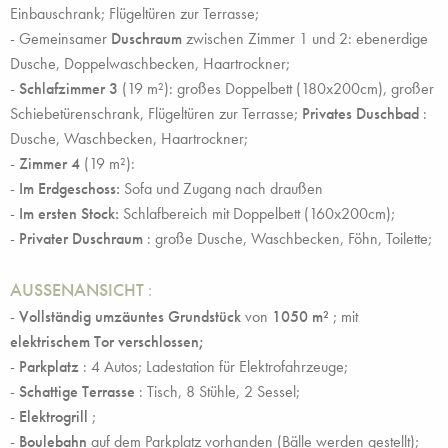
Einbauschrank; Flügeltüren zur Terrasse;
- Gemeinsamer
Duschraum
zwischen Zimmer 1 und 2: ebenerdige
Dusche, Doppelwaschbecken, Haartrockner;
-
Schlafzimmer 3
(19 m²): großes Doppelbett (180x200cm), großer
Schiebetürenschrank, Flügeltüren zur Terrasse;
Privates Duschbad
:
Dusche, Waschbecken, Haartrockner;
-
Zimmer 4
(19 m²):
-
Im Erdgeschoss:
Sofa und Zugang nach draußen
-
Im ersten Stock:
Schlafbereich mit Doppelbett (160x200cm);
-
Privater Duschraum
: große Dusche, Waschbecken, Föhn, Toilette;
AUSSENANSICHT
:
-
Vollständig umzäuntes Grundstück
von
1050 m²
; mit
elektrischem Tor verschlossen;
-
Parkplatz
: 4 Autos; Ladestation für Elektrofahrzeuge;
-
Schattige
Terrasse
: Tisch, 8 Stühle, 2 Sessel;
-
Elektrogrill
;
-
Boulebahn
auf dem Parkplatz vorhanden (Bälle werden gestellt);