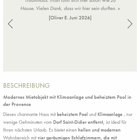
afte
Traumhaus. Man fühlt sich hier sofort wie zu
Ihrem
t
Hause. Vielen Dank, dass wir hier sein durften. »
Sch
m von
e
[Oliver E.
Juni 2026
]
 und
wun
nseres
über
s Jahr
[Sand
BESCHREIBUNG
Modernes Mietobjekt mit Klimaanlage und beheiztem Pool in
der Provence
Dieses charmante Haus mit
beheiztem Pool
und
Klimaanlage
, nur
wenige Gehminuten vom
Dorf Saint-Didier entfernt,
ist ideal für
Ihren nächsten Urlaub. Es bietet einen
hellen und modernen
Wohnbereich mit
vier geräumigen Schlafzimmern, die mit