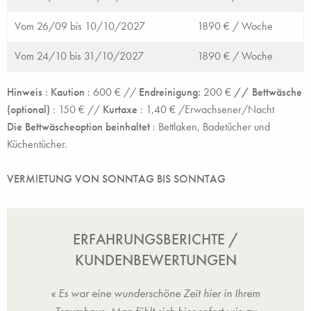
Vom 26/09 bis 10/10/2027
1890 € /
Woche
Vom 24/10 bis 31/10/2027
1890 € /
Woche
Hinweis
:
Kaution
:
600 € //
Endreinigung:
200 €
// Bettwäsche
(optional)
:
150 € //
Kurtaxe
: 1,40 €
/Erwachsener/Nacht
Die Bettwäscheoption beinhaltet
:
Bettlaken, Badetücher und
Küchentücher.
VERMIETUNG VON SONNTAG BIS SONNTAG
ERFAHRUNGSBERICHTE /
KUNDENBEWERTUNGEN
son St
« Es war eine wunderschöne Zeit hier in Ihrem
« W