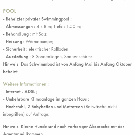
POOL
:
-
Beheizter privater Swimmingpool
;
-
Abmessungen
: 4 x 8 m;
Tiefe
: 1,50 m;
-
Behandlung
: mit Salz;
-
Heizung
: Wärmepumpe;
-
Sicherheit
: elektrischer Rollladen;
-
Ausstattung
: 8 Sonnenliegen, Sonnenschirm;
Hinweis: Das Schwimmbad ist von Anfang Mai bis Anfang Oktober
beheizt.
Weitere Informationen
:
-
Internet - ADSL
;
-
Umkehrbare Klimaanlage im ganzen Haus
;
-
Hochstuhl, 2 Babybetten und Matratzen
(Bettwäsche nicht
inbegriffen) auf Anfrage;
Hinweis: Kleine Hunde sind nach vorheriger Absprache mit der
Agentur willkommen
.