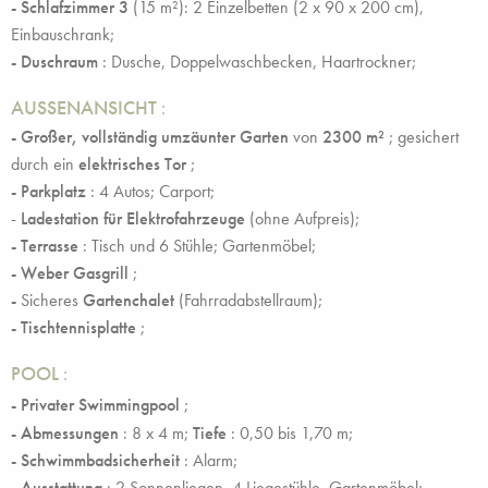
- Schlafzimmer 3
(15 m²): 2 Einzelbetten (2 x 90 x 200 cm),
Einbauschrank;
- Duschraum
: Dusche, Doppelwaschbecken, Haartrockner;
AUSSENANSICHT
:
- Großer, vollständig umzäunter Garten
von
2300
m²
; gesichert
durch ein
elektrisches Tor
;
- Parkplatz
: 4 Autos; Carport;
-
Ladestation für Elektrofahrzeuge
(ohne Aufpreis);
- Terrasse
: Tisch und 6 Stühle; Gartenmöbel;
- Weber Gasgrill
;
-
Sicheres
Gartenchalet
(Fahrradabstellraum);
- Tischtennisplatte
;
POOL
:
- Privater Swimmingpool
;
- Abmessungen
: 8 x 4 m;
Tiefe
: 0,50 bis 1,70 m;
- Schwimmbadsicherheit
: Alarm;
- Ausstattung
: 2 Sonnenliegen, 4 Liegestühle, Gartenmöbel;