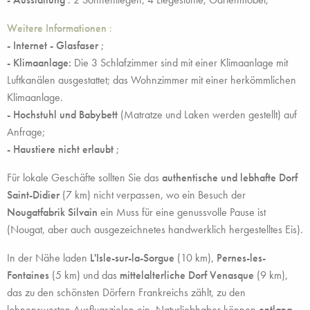
Weitere Informationen
:
- Internet - Glasfaser
;
- Klimaanlage:
Die 3 Schlafzimmer sind mit einer Klimaanlage mit
Luftkanälen ausgestattet; das Wohnzimmer mit einer herkömmlichen
Klimaanlage.
- Hochstuhl und Babybett
(Matratze und Laken werden gestellt) auf
Anfrage;
- Haustiere nicht erlaubt
;
Für lokale Geschäfte sollten Sie das
authentische und lebhafte Dorf
Saint-Didier
(7 km) nicht verpassen, wo ein Besuch der
Nougatfabrik Silvain
ein Muss für eine genussvolle Pause ist
(Nougat, aber auch ausgezeichnetes handwerklich hergestelltes Eis).
In der Nähe laden
L'Isle-sur-la-Sorgue
(10 km),
Pernes-les-
Fontaines
(5 km) und das
mittelalterliche Dorf Venasque
(9 km),
das zu den schönsten Dörfern Frankreichs zählt, zu den
lohnenswerten Ausflugszielen ein. Naturliebhaber können
entlang