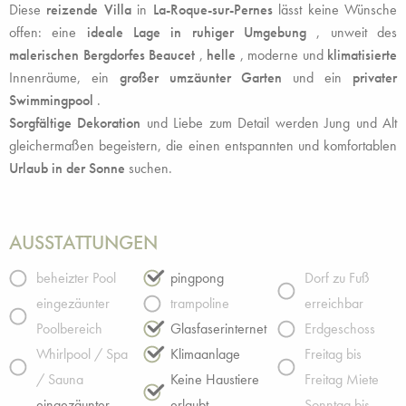
Diese
reizende Villa
in
La-Roque-sur-Pernes
lässt keine Wünsche
offen: eine
ideale Lage in ruhiger Umgebung
, unweit des
malerischen Bergdorfes Beaucet
,
helle
, moderne und
klimatisierte
Innenräume, ein
großer umzäunter Garten
und ein
privater
Swimmingpool
.
Sorgfältige Dekoration
und Liebe zum Detail werden Jung und Alt
gleichermaßen begeistern, die einen entspannten und komfortablen
Urlaub in der Sonne
suchen.
AUSSTATTUNGEN
beheizter Pool
pingpong
Dorf zu Fuß
eingezäunter
trampoline
erreichbar
Poolbereich
Glasfaserinternet
Erdgeschoss
Whirlpool / Spa
Klimaanlage
Freitag bis
/ Sauna
Keine Haustiere
Freitag Miete
eingezäunter
erlaubt
Sonntag bis