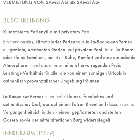
VERMIETUNG VON SAMSTAG BIS SAMSTAG
BESCHREIBUNG
Klimatisierte Ferienvilla mit privatem Pool
Ein funktionales,
klimatisiertes
Ferienhaus
in
La-Roque-sur-Pernes
mit
großem, umzäunten Garten
und
privatem Pool.
Ideal für
Paare
oder kleine Familien
, bietet es
Ruhe, Komfort und eine einladende
Atmosphäre
– und das alles zu
einem hervorragenden Preis-
Leistungs-Verhältnis
für alle, die von einem
sonnigen Urlaub
in
authentisch provenzalischer Umgebung träumen.
La Roque sur Pernes
ist ein sehr
kleines, friedliches und
authentisches Dorf,
das auf einem Felsen thront
und dessen reiche
Vergangenheit sich in den kleinen,
gepflasterten und steilen
Gassen
sowie der
mittelalterlichen Burg widerspiegelt.
INNENRAUM
(125 m²):