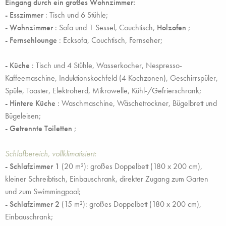
Eingang durch ein großes Wohnzimmer:
-
Esszimmer
: Tisch und 6 Stühle;
- Wohnzimmer
: Sofa und 1 Sessel, Couchtisch,
Holzofen
;
- Fernsehlounge
: Ecksofa, Couchtisch, Fernseher;
- Küche
: Tisch und 4 Stühle, Wasserkocher, Nespresso-
Kaffeemaschine, Induktionskochfeld (4 Kochzonen), Geschirrspüler,
Spüle, Toaster, Elektroherd, Mikrowelle, Kühl-/Gefrierschrank;
- Hintere Küche
: Waschmaschine, Wäschetrockner, Bügelbrett und
Bügeleisen;
- Getrennte Toiletten
;
Schlafbereich, vollklimatisiert:
- Schlafzimmer 1
(20 m²): großes Doppelbett (180 x 200 cm),
kleiner Schreibtisch, Einbauschrank, direkter Zugang zum Garten
und zum Swimmingpool;
- Schlafzimmer 2
(15 m²): großes Doppelbett (180 x 200 cm),
Einbauschrank;