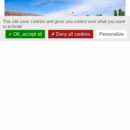
This site uses cookies and gives you control over what you want
to activate
OK, accept all
Deny all cookies
Personalize
VILLA PROVENCE
10
5
5
Villa in Provence met airco, privézwembad & uitzicht Ventoux
ONZE ANDERE ACTIVITEITEN