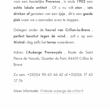
voor een feestelijke
Provence
, is sinds
1903
een
echte lokale entiteit
. Of u nu wilt
eten
,
iets
drinken
of
genieten van een
ijsje
, dit is een
goede
plek
waar we u aanraden even te stoppen.
Gelegen onder de
heuvel van Crillon-le-Brave
,
perfect beschut tegen de wind
, zult u op een
Mistral-
dag zelfs het
terras
waarderen.
Adres:
L'Auberge Provençale
, Route de Saint
Pierre de Vassols, Quartier du Pont, 84410 Crillon le
Brave
Zo een. +33(0)4 90 65 66 42 of +33(0)6 17 43
17 76
Meer informatie:
Website auberge-de-crillon.fr