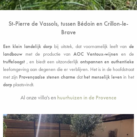
St-Pierre de Vassols, tussen Bédoin en Crillon-le-
Brave
Een klein landelijk dorp
bij uitstek, dat voornamelijk leeft van
de
landbouw
met de productie van
AOC Ventoux-wijnen
en de
truffeloogst
, en biedt een uitzonderlijk
ontspannen en authentieke
leefomgeving aan degenen die er verblijven. Het is in de hoofdstraat
met zijn
Provençaalse stenen charme
dat
het menselijk leven
in het
dorp
plaatsvindt.
Al onze villa's en
huurhuizen in de Provence