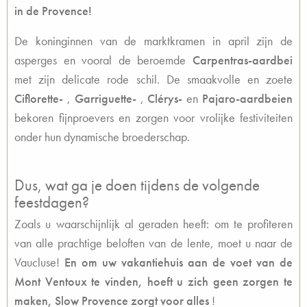
in de Provence!
De koninginnen van de marktkramen in april zijn de
asperges en vooral de beroemde
Carpentras-aardbei
met zijn delicate rode schil. De smaakvolle en zoete
Ciflorette-
,
Garriguette-
,
Clérys-
en
Pajaro-aardbeien
bekoren fijnproevers en zorgen voor vrolijke festiviteiten
onder hun dynamische broederschap.
Dus, wat ga je doen tijdens de volgende
feestdagen?
Zoals u waarschijnlijk al geraden heeft: om te profiteren
van alle prachtige beloften van de lente, moet u naar de
Vaucluse!
En om uw vakantiehuis aan de voet van de
Mont Ventoux te vinden, hoeft u zich geen zorgen te
maken, Slow Provence zorgt voor alles
!