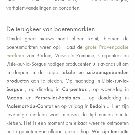
verhalenwandelingen en concerten.
De terugkeer van boerenmarkten
Omdat goed nieuws nooit alleen komt, bloeien de
boerenmarkten weer op! Naast de
grote Provençaalse
markten
van Bédoin, Vaison-la-Romaine, Carpentras en
L'Isle-sur-la-Sorgue
nodigen producenten u 's avonds uit om
in dorpen in de regio
lokale en seizoensgebonden
producten
aan te bieden. Op maandag in
L'Isle-sur-la-
Sorgue
, op dinsdag in
Carpentras
, op woensdag in
Mazan
en
Pernes-les-Fontaines
, op donderdag in
Malemort-du-Comtat
en op vrijdag in
Bédoin
... Het zijn
levendige markten waar mensen de tijd nemen om te
kletsen. Het is een moment om elkaar weer te ontmoeten
en te genieten van elkaars gezelschap.
We zijn tenslotte