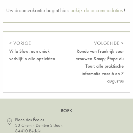
Uw droomvakantie begint hier:
bekijk de accommodaties
!
< VORIGE
VOLGENDE >
Villa Slow: een uniek
Ronde van Frankrijk voor
verblijf in alle opzichten
vrouwen &amp; Étape du
Tour: alle praktische
informatie voor 6 en 7
augustus
BOEK
Place des Écoles
33 Chemin Derrière St Jean
84410 Bédoin