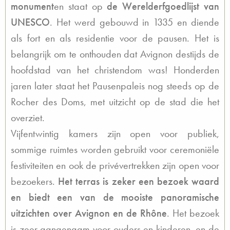
monument
en staat op
de Werelderfgoedlijst van
UNESCO
. Het werd gebouwd in 1335 en diende
als fort en als residentie voor de pausen. Het is
belangrijk om te onthouden dat Avignon destijds de
hoofdstad van het christendom was! Honderden
jaren later staat het Pausenpaleis nog steeds op de
Rocher des Doms, met uitzicht op de stad die het
overziet.
Vijfentwintig kamers zijn open voor publiek,
sommige ruimtes worden gebruikt voor ceremoniële
festiviteiten en ook de privévertrekken zijn open voor
bezoekers.
Het terras is zeker een bezoek waard
en biedt een van de mooiste panoramische
uitzichten over Avignon en de Rhône
. Het bezoek
is zeer aangenaam voor ouders en kinderen, en de