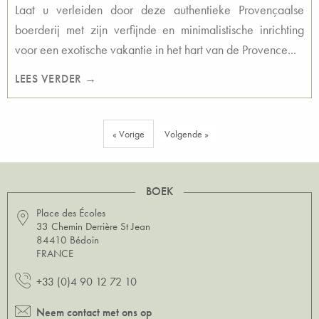
Laat u verleiden door deze authentieke Provençaalse
boerderij met zijn verfijnde en minimalistische inrichting
voor een exotische vakantie in het hart van de Provence...
LEES VERDER →
« Vorige
Volgende »
BOEK
Place des Écoles
33 Chemin Derrière St Jean
84410 Bédoin
FRANCE
+33 (0)4 90 12 72 10
Neem contact met ons op