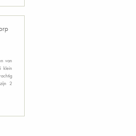
orp
pen van
 klein
rachtig
zijn 2