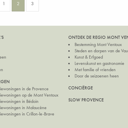
1
2
3
'S
ONTDEK DE REGIO MONT VE
Bestemming Mont Ventoux
Steden en dorpen van de Vau
een
Kunst & Erfgoed
Levenskunst en gastronomie
en
Met familie of vrienden
Door de seizoenen heen
NGEN
CONCIËRGE
iewoningen in de Provence
iewoningen op de Mont Ventoux
SLOW PROVENCE
iewoningen in Bédoin
iewoningen in Malaucène
ewoningen in Crillon-le-Brave