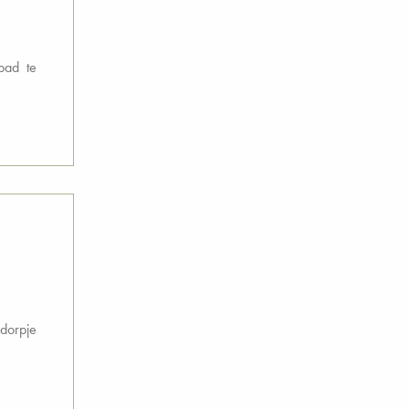
bad te
 dorpje