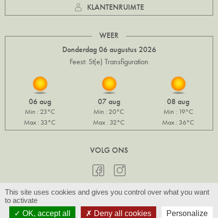
KLANTENRUIMTE
WEER
Donderdag 06 augustus 2026
Feest: St(e) Transfiguration
06 aug
07 aug
08 aug
Min : 23°C
Min : 20°C
Min : 19°C
Max : 33°C
Max : 32°C
Max : 36°C
VOLG ONS
This site uses cookies and gives you control over what you want
to activate
© Slow Provence 2026 -
Juridische vermeldingen & Fotocredits
- Realisatie
OK, accept all
Deny all cookies
Personalize
Com-Océan
/
ABSYS Informatique