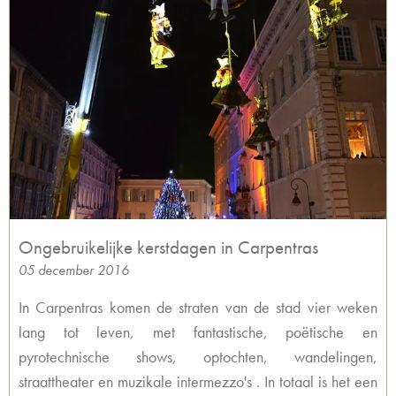
Ongebruikelijke kerstdagen in Carpentras
05 december 2016
In Carpentras komen de straten van de stad vier weken
lang tot leven, met fantastische, poëtische en
pyrotechnische shows, optochten, wandelingen,
straattheater en muzikale intermezzo's . In totaal is het een