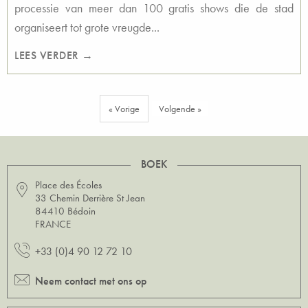
processie van meer dan 100 gratis shows die de stad
organiseert tot grote vreugde...
LEES VERDER →
« Vorige
Volgende »
BOEK
Place des Écoles
33 Chemin Derrière St Jean
84410 Bédoin
FRANCE
+33 (0)4 90 12 72 10
Neem contact met ons op