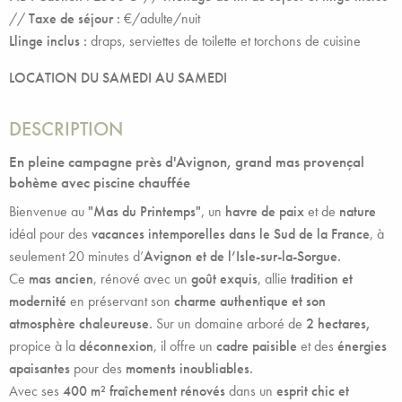
//
Taxe de séjour :
€/adulte/nuit
Llinge inclus :
draps, serviettes de toilette et torchons de cuisine
LOCATION DU SAMEDI AU SAMEDI
DESCRIPTION
En pleine campagne près d'Avignon, grand mas provençal
bohème avec piscine chauffée
Bienvenue au
"Mas du Printemps"
, un
havre de paix
et de
nature
idéal pour des
vacances intemporelles dans le Sud de la France
, à
seulement 20 minutes d’
Avignon et de l’Isle-sur-la-Sorgue.
Ce
mas ancien
, rénové avec un
goût exquis
, allie
tradition et
modernité
en préservant son
charme authentique et son
atmosphère chaleureuse.
Sur un domaine arboré de
2 hectares,
propice à la
déconnexion
, il offre un
cadre
paisible
et des
énergies
apaisantes
pour des
moments inoubliables.
Avec ses
400 m² fraîchement rénovés
dans un
esprit chic et