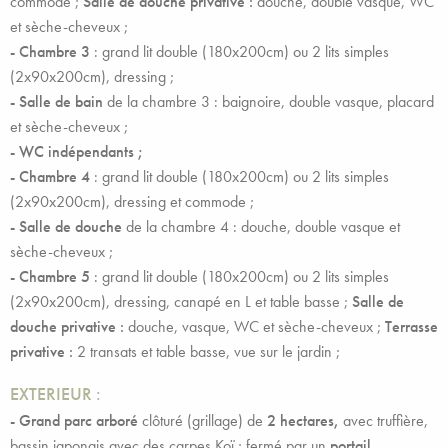
commode ;
Salle de douche privative :
douche, double vasque, WC
et sèche-cheveux ;
- Chambre 3
: grand lit double (180x200cm) ou 2 lits simples
(2x90x200cm), dressing ;
- Salle de bain
de la chambre 3 : baignoire, double vasque, placard
et sèche-cheveux ;
- WC indépendants ;
-
Chambre 4
: grand lit double (180x200cm) ou 2 lits simples
(2x90x200cm), dressing et commode ;
- Salle de douche
de la chambre 4 : douche, double vasque et
sèche-cheveux ;
- Chambre 5
: grand lit double (180x200cm) ou 2 lits simples
(2x90x200cm), dressing, canapé en L et table basse ;
Salle de
douche privative :
douche, vasque, WC et sèche-cheveux ;
Terrasse
privative :
2 transats et table basse, vue sur le jardin ;
EXTERIEUR :
- Grand parc arboré
clôturé (grillage) de
2 hectares,
avec truffière,
bassin japonais avec des carpes Koï ; fermé par un
portail