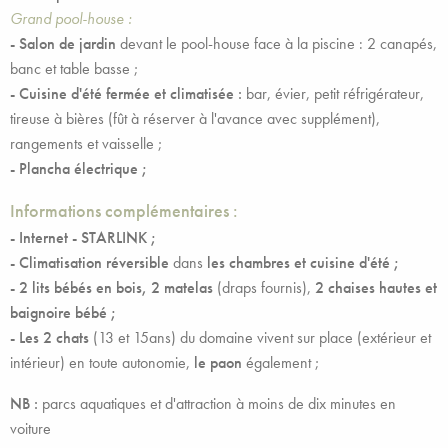
Grand pool-house :
- Salon de jardin
devant le pool-house face à la piscine : 2 canapés,
banc et table basse ;
-
Cuisine d'été fermée et climatisée :
bar, évier, petit réfrigérateur,
tireuse à bières (fût à réserver à l'avance avec supplément),
rangements et vaisselle ;
- Plancha électrique ;
Informations complémentaires :
-
Internet - STARLINK ;
- Climatisation réversible
dans
les chambres et cuisine d'été ;
- 2 lits bébés en bois, 2 matelas
(draps fournis),
2 chaises hautes et
baignoire bébé ;
- Les 2 chats
(13 et 15ans) du domaine vivent sur place (extérieur et
intérieur) en toute autonomie,
le paon
également ;
NB :
parcs aquatiques et d'attraction à moins de dix minutes en
voiture