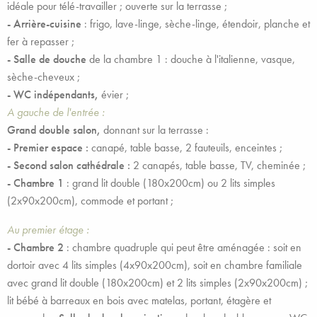
idéale pour télé-travailler ; ouverte sur la terrasse ;
- Arrière-cuisine
: frigo, lave-linge, sèche-linge, étendoir, planche et
fer à repasser ;
-
Salle de douche
de la chambre 1 : douche à l'italienne, vasque,
sèche-cheveux ;
- WC indépendants,
évier ;
A gauche de l'entrée :
Grand double salon,
donnant sur la terrasse :
- Premier espace :
canapé, table basse, 2 fauteuils, enceintes ;
- Second salon cathédrale :
2 canapés, table basse, TV, cheminée ;
- Chambre 1
: grand lit double (180x200cm) ou 2 lits simples
(2x90x200cm), commode et portant ;
Au premier étage :
- Chambre 2
: chambre quadruple qui peut être aménagée : soit en
dortoir avec 4 lits simples (4x90x200cm), soit en chambre familiale
avec grand lit double (180x200cm) et 2 lits simples (2x90x200cm) ;
lit bébé à barreaux en bois avec matelas, portant, étagère et