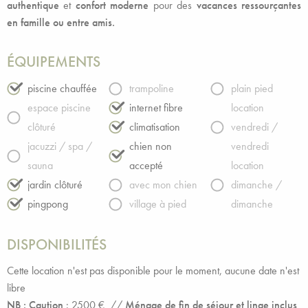
authentique
et
confort moderne
pour des
vacances ressourçantes
en famille ou entre amis.
ÉQUIPEMENTS
piscine chauffée
trampoline
plain pied
espace piscine
internet fibre
location
clôturé
climatisation
vendredi /
jacuzzi / spa /
chien non
vendredi
sauna
accepté
location
jardin clôturé
avec mon chien
dimanche /
pingpong
village à pied
dimanche
DISPONIBILITÉS
Cette location n'est pas disponible pour le moment, aucune date n'est
libre
NB : Caution
: 2500 € //
Ménage de fin de séjour et linge inclus