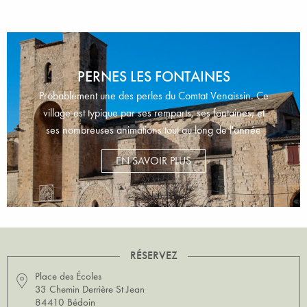
PERNES LES FONTAINES
Probablement une des perles du Comtat Venaissin. Ce
village est typique par ses remparts, ses fontaines, et
ses nombreuses animations tout au long de l'année
EN SAVOIR PLUS
RÉSERVEZ
Place des Écoles
33 Chemin Derrière St Jean
84410 Bédoin