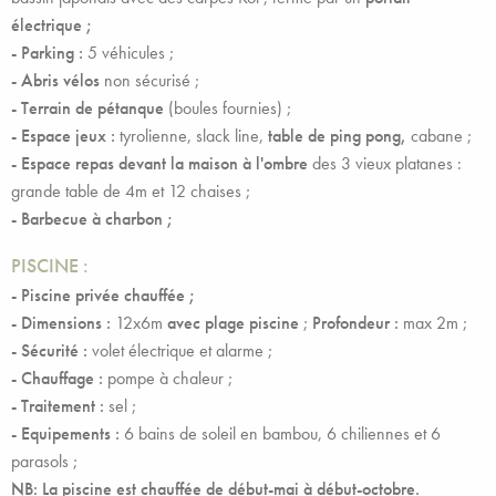
électrique ;
-
Parking :
5 véhicules ;
- Abris vélos
non sécurisé ;
-
Terrain de pétanque
(boules fournies) ;
- Espace jeux :
tyrolienne, slack line,
table de ping pong,
cabane ;
-
Espace repas devant la maison à l'ombre
des 3 vieux platanes :
grande table de 4m et 12 chaises ;
- Barbecue à charbon ;
PISCINE :
- Piscine privée chauffée ;
- Dimensions :
12x6m
avec
plage piscine
;
Profondeur :
max 2m ;
- Sécurité :
volet électrique et alarme ;
- Chauffage :
pompe à chaleur ;
- Traitement :
sel ;
- Equipements :
6 bains de soleil en bambou, 6 chiliennes et 6
parasols ;
NB: La piscine est chauffée de début-mai à début-octobre.