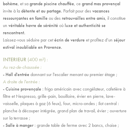
bohème
, et sa
grande piscine chauffée
, ce
grand mas provençal
invite à la
détente et au partage.
Parfait pour des
vacances
ressourçantes en famille
ou des
retrouvailles entre amis
, il constitue
un
véritable havre de sérénité
où
luxe et authenticité se
rencontrent.
Laissez-vous séduire par cet
écrin de verdure
et profitez d’un
séjour
estival inoubliable en Provence.
INTERIEUR
(400 m²)
:
Au rez-de-chaussée :
-
Hall d'entrée
donnant sur l'escalier menant au premier étage ;
A droite de l'entrée :
-
Cuisine provençale
: frigo américain avec congélateur, cafetière à
filtre et Nespresso, grille-pain, bouilloire, évier en pierre, lave-
vaisselle, plaques à gaz (6 feux), four, micro-ondes ; îlot central :
planche à découper intégrée, grand plan de travail, évier ; ouverture
sur la terrasse ;
- Salle à manger
: grande table de ferme avec 2 bancs, chaise ;