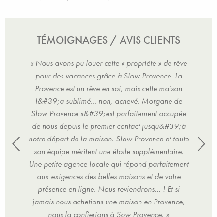
TÉMOIGNAGES / AVIS CLIENTS
e rêve
« Nous avons pu louer cette « propriété » de rêve
« Nou
. La
pour des vacances grâce à Slow Provence. La
pou
ison
Provence est un rêve en soi, mais cette maison
Pro
l&#39;a sublimé... non, achevé. Morgane de
Slow Provence s&#39;est parfaitement occupée
de nous depuis le premier contact jusqu&#39;à
notre départ de la maison. Slow Provence et toute
son équipe méritent une étoile supplémentaire.
Une petite agence locale qui répond parfaitement
aux exigences des belles maisons et de votre
présence en ligne. Nous reviendrons… ! Et si
jamais nous achetions une maison en Provence,
nous la confierions à Sow Provence. »