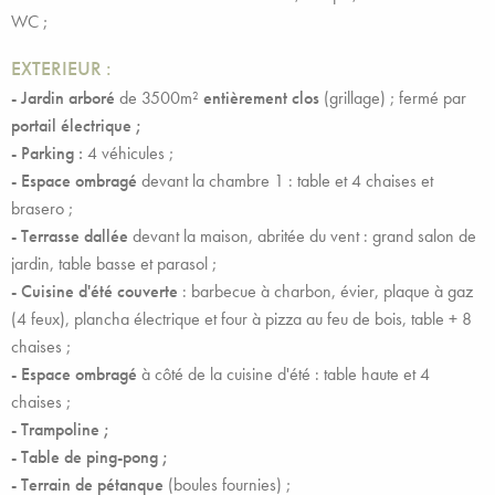
WC ;
EXTERIEUR :
- Jardin arboré
de 3500m²
entièrement clos
(grillage) ; fermé par
portail électrique ;
- Parking :
4 véhicules ;
- Espace ombragé
devant la chambre 1 : table et 4 chaises et
brasero ;
- Terrasse dallée
devant la maison, abritée du vent : grand salon de
jardin, table basse et parasol ;
- Cuisine d'été couverte
: barbecue à charbon, évier, plaque à gaz
(4 feux), plancha électrique et four à pizza au feu de bois, table + 8
chaises ;
- Espace ombragé
à côté de la cuisine d'été : table haute et 4
chaises ;
- Trampoline ;
- Table de ping-pong ;
- Terrain de pétanque
(boules fournies) ;