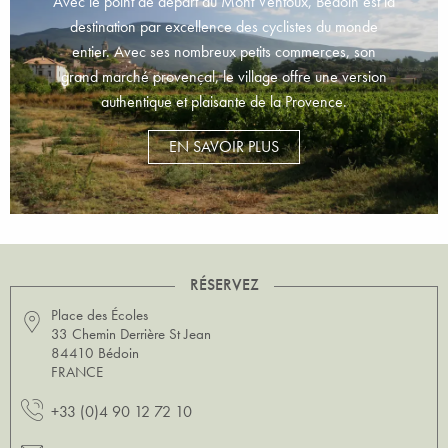
Avec le point de départ du Mont Ventoux, Bédoin est la
destination par excellence des cyclistes du monde
entier. Avec ses nombreux petits commerces, son
grand marché provençal, le village offre une version
authentique et plaisante de la Provence.
EN SAVOIR PLUS
RÉSERVEZ
Place des Écoles
33 Chemin Derrière St Jean
84410 Bédoin
FRANCE
+33 (0)4 90 12 72 10