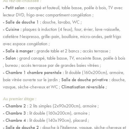
Au rez-de-chaussée :
- Petit salon :
canapé et fauteuil, table basse, poêle à bois, TV avec
lecteur DVD, frigo avec compartiment congélation ;
- Salle de douche 1 :
douche, lavabo, WC ;
- Cuisine :
plaques à induction (4 feux), four, évier, lave-vaisselle,
cafetière Nespresso, grille-pain, bouilloire, micro-ondes, petit frigo
avec espace congélation ;
- Salle à manger :
grande table et 2 bancs ; accès terrasse ;
- Salon :
grand canapé, table basse, TV, enceinte Bose, poêle à bois
, bureau ; accès terrasse par de grandes baies vitrées ;
- Chambre 1 chambre parentale :
lit double (160x200cm), armoire,
baie vitrée ouverte sur le jardin ;
Salle de douche privative :
douche,
vasque, sèche-cheveux et WC ;
Climatisation réversible
;
Au premier étage :
- Chambre 2 :
2 lits simples (2x90x200cm), armoire ;
- Chambre 3 :
lit double (160x200cm), armoire ;
- Chambre 4 :
lit double (140x190cm), placard ;
- Salle de douche 2 :
douche à l'italienne, vasque, sèche-cheveux et