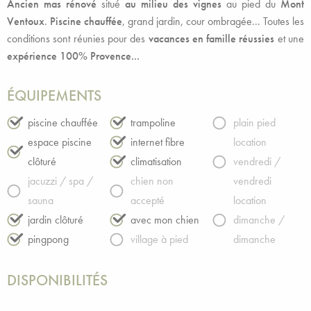
Ancien mas rénové
situé
au milieu des vignes
au pied du
Mont
Ventoux
.
Piscine chauffée
, grand jardin, cour ombragée... Toutes les
conditions sont réunies pour des
vacances en famille réussies
et une
expérience 100% Provence...
ÉQUIPEMENTS
piscine chauffée
trampoline
plain pied
espace piscine
internet fibre
location
clôturé
climatisation
vendredi /
jacuzzi / spa /
chien non
vendredi
sauna
accepté
location
jardin clôturé
avec mon chien
dimanche /
pingpong
village à pied
dimanche
DISPONIBILITÉS