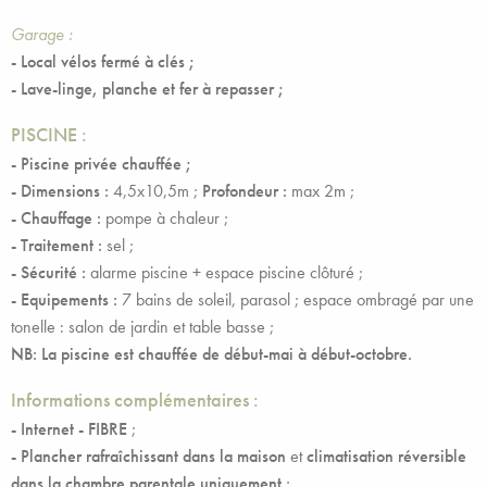
Garage :
- Local vélos fermé à clés ;
-
Lave-linge, planche et fer à repasser ;
PISCINE :
- Piscine privée chauffée ;
- Dimensions :
4,5x10,5m ;
Profondeur :
max 2m ;
- Chauffage :
pompe à chaleur ;
- Traitement :
sel ;
- Sécurité :
alarme piscine + espace piscine clôturé ;
- Equipements :
7 bains de soleil, parasol ; espace ombragé par une
tonelle : salon de jardin et table basse ;
NB: La piscine est chauffée de début-mai à début-octobre.
Informations complémentaires :
- Internet - FIBRE
;
- Plancher rafraîchissant dans la maison
et
climatisation réversible
dans la chambre parentale uniquement
;