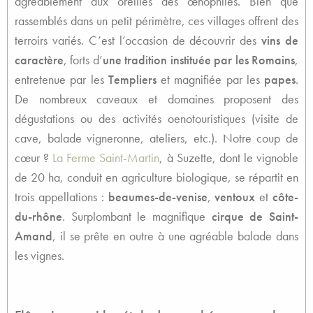
agréablement aux oreilles des œnophiles. Bien que
rassemblés dans un petit périmètre, ces villages offrent des
terroirs variés. C’est l’occasion de découvrir des
vins de
caractère
, forts d’
une tradition instituée par les Romains
,
entretenue par les
Templiers
et magnifiée par les
papes
.
De nombreux caveaux et domaines proposent des
dégustations ou des activités oenotouristiques (visite de
cave, balade vigneronne, ateliers, etc.). Notre coup de
cœur ?
La Ferme Saint-Martin
, à Suzette, dont le vignoble
de 20 ha, conduit en agriculture biologique, se répartit en
trois appellations :
beaumes-de-venise
,
ventoux
et
côte-
du-rhône
. Surplombant le magnifique
cirque de Saint-
Amand
, il se prête en outre à une agréable balade dans
les vignes.