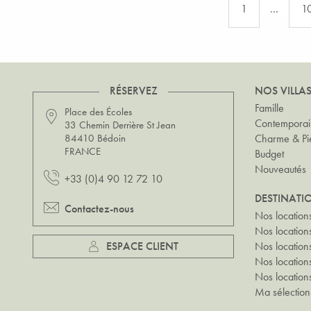
1
…
1
RÉSERVEZ
NOS VILLA
Famille
Place des Écoles
Contempora
33 Chemin Derrière St Jean
84410 Bédoin
Charme & Pi
FRANCE
Budget
Nouveautés
+33 (0)4 90 12 72 10
DESTINATI
Contactez-nous
Nos location
Nos locatio
ESPACE CLIENT
Nos location
Nos locatio
Nos location
Ma sélection