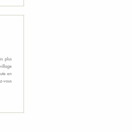
es plus
illage
aute en
ez-vous