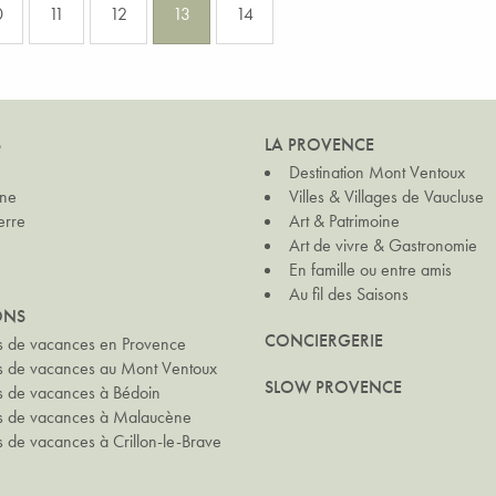
0
11
12
13
14
S
LA PROVENCE
Destination Mont Ventoux
ine
Villes & Villages de Vaucluse
erre
Art & Patrimoine
Art de vivre & Gastronomie
En famille ou entre amis
Au fil des Saisons
ONS
CONCIERGERIE
s de vacances en Provence
ns de vacances au Mont Ventoux
SLOW PROVENCE
s de vacances à Bédoin
ns de vacances à Malaucène
s de vacances à Crillon-le-Brave