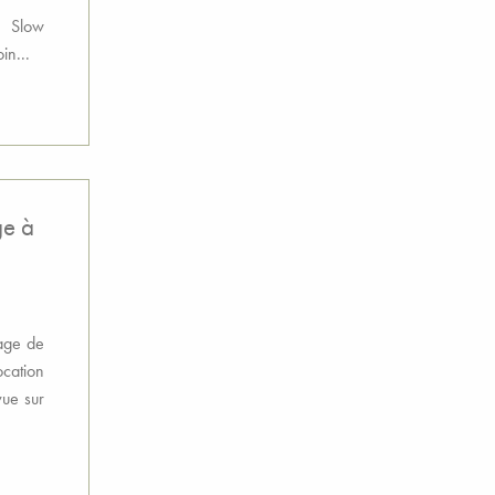
e Slow
in...
ge à
lage de
ocation
vue sur