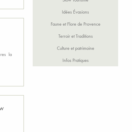
Idées Évasions
Faune et Flore de Provence
Terroir et Traditions
Culture et patrimoine
res la
Infos Pratiques
ow