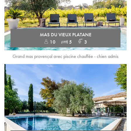
MAS DU VIEUX PLATANE
10
5
3
Grand mas provençal avec piscine chauffée - chien admis