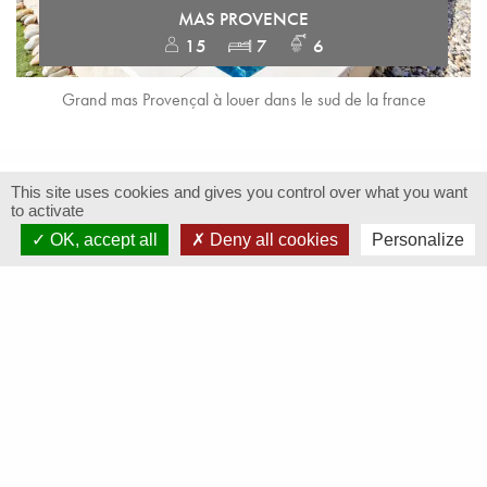
MAS PROVENCE
15
7
6
Grand mas Provençal à louer dans le sud de la france
This site uses cookies and gives you control over what you want
VISITES ET ACTIVITÉS À FAIRE PROCHE DE
to activate
SAINTE-CÉCILE LES VIGNES, AU COEUR
OK, accept all
Deny all cookies
Personalize
DE LA VALLÉE DU RHONE