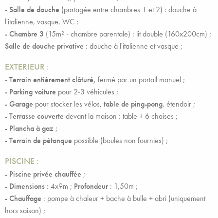
- Salle de douche
(partagée entre chambres 1 et 2) : douche à
l'italienne, vasque, WC ;
- Chambre 3
(15m² - chambre parentale) : lit double (160x200cm) ;
Salle de douche privative :
douche à l'italienne et vasque ;
EXTERIEUR
:
- Terrain entièrement clôturé,
fermé par un portail manuel ;
- Parking voiture
pour 2-3 véhicules ;
- Garage
pour stocker les vélos,
table de ping-pong
, étendoir ;
- Terrasse couverte
devant la maison : table + 6 chaises ;
- Plancha à gaz
;
- Terrain de pétanque
possible (boules non fournies) ;
PISCINE
:
- Piscine privée chauffée
;
- Dimensions
: 4x9m ;
Profondeur
: 1,50m ;
- Chauffage
: pompe à chaleur + bache à bulle + abri (uniquement
hors saison) ;