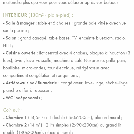
n'attendra plus que vous pour vous délasser après vos balades.
INTERIEUR
(130m² - plain-pied) :
- Salle à manger
: table et 6 chaises ; grande baie vitrée avec vue
sur la piscine ;
- Salon
: grand canapé, table basse, TV, enceinte bluetooth, radio,
HIFI ;
- Cuisine ouverte
: îlot central avec 4 chaises, plaques à induction (3
feux), évier, lave-vaisselle, machine à café Nespresso, grille-pain,
bouilloire, micro-ondes, four électrique, réfrigérateur avec
compartiment congélation et rangements ;
- Arrière-cuisine/Buanderie
: congélateur, lave-linge, sèche-linge,
planche et fer à repasser ;
- WC indépendants
;
Coin nuit :
- Chambre 1
(14,5m²) : lit double (160x200cm), placard mural ;
- Chambre 2
(14,m²) : 2 lits simples (2x90x200cm) ou grand lit
double (180x200cm), placard mural ;