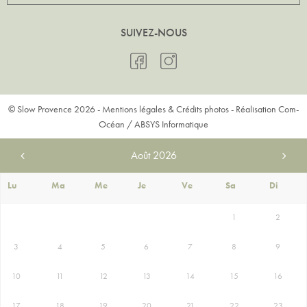
SUIVEZ-NOUS
© Slow Provence 2026 -
Mentions légales & Crédits photos
- Réalisation
Com-
Océan
/
ABSYS Informatique
Août
2026
Lu
Ma
Me
Je
Ve
Sa
Di
1
2
3
4
5
6
7
8
9
10
11
12
13
14
15
16
17
18
19
20
21
22
23