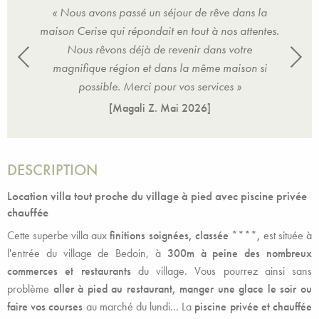
s la
« Nous avons passé un séjour de rêve dans la
« N
tentes.
maison Cerise qui répondait en tout à nos attentes.
maison
e
Nous rêvons déjà de revenir dans votre
n si
magnifique région et dans la même maison si
mag
possible. Merci pour vos services »
[Magali Z.
Mai 2026
]
DESCRIPTION
Location villa tout proche du village à pied avec piscine privée
chauffée
Cette superbe villa aux
finitions soignées, classée ****,
est située à
l'entrée du village de Bedoin, à
300m à peine des nombreux
commerces et restaurants
du village. Vous pourrez ainsi sans
problème
aller à pied au restaurant, manger une glace le soir ou
faire vos courses
au marché du lundi... La
piscine privée et chauffée