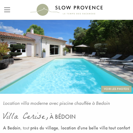
VOIR LES PHOTOS
Location villa moderne avec piscine chauffée à Bedoin
Villa Cerise,
À BÉDOIN
A Bedoin
, tout
près du village
,
location d'une belle villa tout confort