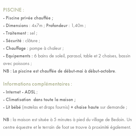
PISCINE :
-
Piscine privée chauffée ;
- Dimensions
: 4x7m ;
Profondeur
: 1,40m ;
- Traitement
: sel ;
- Sécurité
: clôture ;
- Chauffage
: pompe à chaleur ;
- Equipements :
6 bains de soleil, parasol, table et 2 chaises, bassin
avec poissons ;
NB : La piscine est chauffée de début-mai à début-octobre
.
Informations complémentaires :
- Internet - ADSL
;
- Climatisation dans toute la maison ;
- Lit bébé
(matelas et draps fournis)
+ chaise haute
sur demande ;
NB :
la maison est située à 5 minutes à pied du village de Bedoin. Un
centre équestre et le terrain de foot se trouve à proximité également.