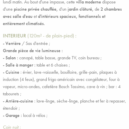
lundi matin. Au bout d'une impasse, cette
villa moderne
dispose
d'une
piscine privée chauffée,
d'un
jardin clôturé,
de
2 chambres
avec salle d'eau
et
d'intérieurs spacieux, fonctionnels et
entièrement climatisés.
INTERIEUR
(120m² - de plain-pied)
:
-
Verrière
/ Sas d'entrée ;
Grande pièce de vie lumineuse :
- Salon :
canapé, table basse, grande TV, coin bureau ;
- Salle à manger :
table et 6 chaises ;
-
Cuisine
: évier, lave-vaisselle, bouilloire, grille-pain, plaques à
induction (4 feux), grand frigo américain avec congélateur, four à
vapeur, micro-ondes, cafetière Bosch Tassimo, cave à vin ; bar : 4
tabourets ;
-
Arrière-cuisine
: lave-linge, sèche-linge, planche et fer à repasser,
étendoir ;
- Garage :
local à vélos ;
Coin nuit :