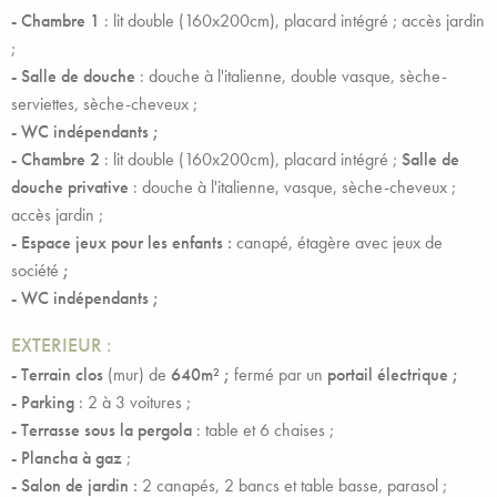
-
Chambre 1
: lit double (160x200cm), placard intégré ; accès jardin
;
- Salle de douche
: douche à l'italienne, double vasque, sèche-
serviettes, sèche-cheveux ;
- WC indépendants ;
-
Chambre 2
: lit double (160x200cm), placard intégré ;
Salle de
douche privative
: douche à l'italienne, vasque, sèche-cheveux ;
accès jardin ;
- Espace jeux pour les enfants :
canapé, étagère avec jeux de
société
;
- WC indépendants ;
EXTERIEUR :
-
Terrain clos
(mur) de
640m² ;
fermé par un
portail électrique ;
- Parking
: 2 à 3 voitures ;
-
Terrasse sous la pergola
: table et 6 chaises ;
-
Plancha à gaz
;
- Salon de jardin :
2 canapés, 2 bancs et table basse, parasol ;