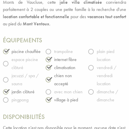
Monts de Vaucluse, cette
jolie villa climatisée
conviendra
parfaitement à 2 couples ou une petite famille à la recherche d'une
location confortable et fonctionnelle
pour des
vacances tout confort
au pied du
Mont Ventoux.
ÉQUIPEMENTS
piscine chauffée
trampoline
plain pied
espace piscine
internet fibre
location
clôturé
climatisation
vendredi /
jacuzzi / spa /
chien non
vendredi
sauna
accepté
location
jardin clôturé
avec mon chien
dimanche /
pingpong
village à pied
dimanche
DISPONIBILITÉS
Cette location n'est pas disponible pour le moment, aucune date n'est