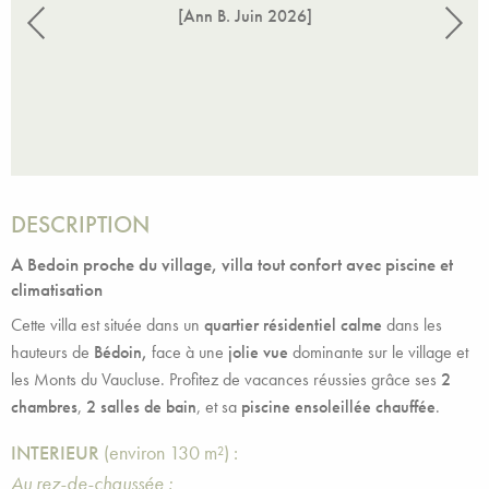
à la
[Ann B.
Juin 2026
]
é. Une
 Je
DESCRIPTION
A Bedoin proche du village, villa tout confort avec piscine et
climatisation
Cette villa est située dans un
quartier résidentiel calme
dans les
hauteurs de
Bédoin,
face à une
jolie vue
dominante sur le village et
les Monts du Vaucluse. Profitez de vacances réussies grâce ses
2
chambres
,
2 salles de bain
, et sa
piscine ensoleillée chauffée
.
INTERIEUR
(environ 130 m²) :
Au rez-de-chaussée :