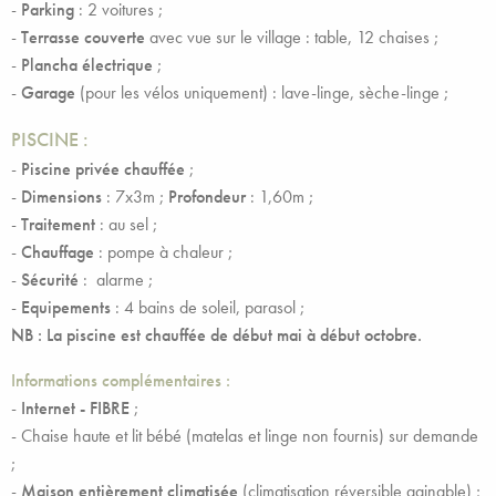
-
Parking
: 2 voitures ;
-
Terrasse couverte
avec vue sur le village : table, 12 chaises ;
-
Plancha électrique
;
-
Garage
(pour les vélos uniquement) : lave-linge, sèche-linge ;
PISCINE :
-
Piscine privée chauffée
;
-
Dimensions
: 7x3m ;
Profondeur
: 1,60m ;
-
Traitement
: au sel ;
-
Chauffage
:
pompe à chaleur ;
-
Sécurité
: alarme ;
-
Equipements
: 4 bains de soleil, parasol ;
NB : La piscine est chauffée de début mai à début octobre.
Informations complémentaires :
-
Internet -
FIBRE
;
- Chaise haute et lit bébé (matelas et linge non fournis) sur demande
;
-
Maison entièrement climatisée
(climatisation réversible gainable) ;