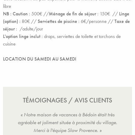
libre
NB : Caution
: 500€ //
Ménage de fin de séjour
: 150€ //
Linge
(option) :
80€ //
Serviettes de piscine
: 6€/personne //
Taxe de
séjour
: /adulte/jour
L'option linge inclut
:
draps, serviettes de toilette et torchons de
cuisine
LOCATION DU SAMEDI AU SAMEDI
TÉMOIGNAGES / AVIS CLIENTS
oin (
« Notre maison de vacances à Bédoin était très
« L
s un
agréable et joliment située à proximité du village.
dîn
,
Merci à l'équipe Slow Provence. »