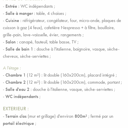
-
Entrée
: WC indépendants ;
-
Salle à manger
: table, 4 chaises ;
-
Cuisine
: réfrigérateur, congélateur, four, micro-onde, plaques de
cuisson à gaz (4 feux), cafetière Nespresso + à filtre, bouilloire,
grille-pain, lave-vaisselle, évier, rangements ;
-
Salon :
canapé, fauteuil, table basse, TV ;
-
Salle de bain 1
: douche à l'italienne, baignoire, vasque, sèche-
cheveux, sèche-serviettes ;
A l'étage :
-
Chambre 1
(12 m²) : lit double (160x200cm), placard intégré ;
-
Chambre 2
(12 m²) : lit double (160x200cm), commode, portant ;
-
Salle d'eau 2
: douche à l'italienne, vasque, sèche-serviettes ;
-
WC
indépendants
;
EXTERIEUR :
-
Terrain clos
(mur et grillage) d'environ
800
m²
; fermé par un
portail électrique
;