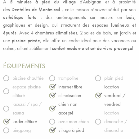
À
5 minutes à pied du village
d’Aubignan et à proximité
des
Dentelles de Montmirail
, cette maison rénovée séduit par son
esthétique forte
: des aménagements sur mesure en
bois,
graphiques et design
, qui structurent des
espaces lumineux et
épurés.
Avec 4
chambres climatisées
, 2 salles de bain, un jardin et
une
piscine privée
, elle offre un cadre idéal pour des vacances au
calme, alliant subtilement
confort moderne et art de vivre provençal.
ÉQUIPEMENTS
piscine chauffée
trampoline
plain pied
espace piscine
internet fibre
location
clôturé
climatisation
vendredi /
jacuzzi / spa /
chien non
vendredi
sauna
accepté
location
jardin clôturé
avec mon chien
dimanche /
pingpong
village à pied
dimanche