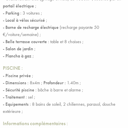
portail électrique
;
- Parking
:
3
voitures ;
- Local à vélos
sécurisé
;
- Borne de recharge électrique
(recharge payante 50
€/voiture/semaine) ;
- Belle terrasse couverte
: table et 8 chaises ;
- Salon de jardin
;
- Plancha à gaz
;
PISCINE :
- Piscine privée
;
- Dimensions
: 8x4m ;
Profondeur :
1.40m ;
- Sécurité piscine
: bâche à barre et alarme ;
- Traitement
:
sel ;
- Equipements
:
8 bains de soleil, 2 chiliennes, parasol, douche
extérieure ;
Informations complémentaires :