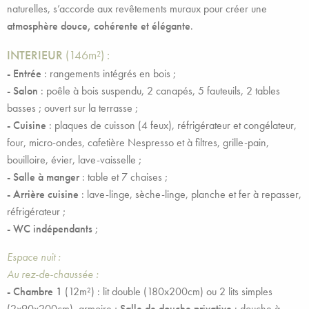
naturelles, s’accorde aux revêtements muraux pour créer une
atmosphère douce, cohérente et élégante
.
INTERIEUR
(146m²) :
- Entrée
: rangements intégrés en bois ;
- Salon
: poêle à bois suspendu, 2 canapés, 5 fauteuils, 2 tables
basses ; ouvert sur la terrasse ;
- Cuisine
:
plaques de cuisson (4 feux), réfrigérateur et congélateur,
four, micro-ondes, cafetière Nespresso et à filtres, grille-pain,
bouilloire, évier, lave-vaisselle ;
- Salle à manger
: table et 7 chaises ;
- Arrière cuisine
: lave-linge, sèche-linge, planche et fer à repasser,
réfrigérateur ;
- WC indépendants
;
Espace nuit :
Au rez-de-chaussée :
- Chambre 1
(12m²) :
lit double (180x200cm) ou 2 lits simples
(2x90x200cm), armoire ;
Salle de douche privative
: douche à