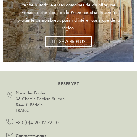
centre historique et ses domaines de vin offre une
version authentique de la Provence et se trouve à
proximité de nombreux points d'intérêt touristique de la
région.
EN SAVOIR PLUS
RÉSERVEZ
Place des Écoles
33 Chemin Derrière St Jean
84410 Bédoin
FRANCE
+33 (0)4 90 12 72 10
Contactez-nous