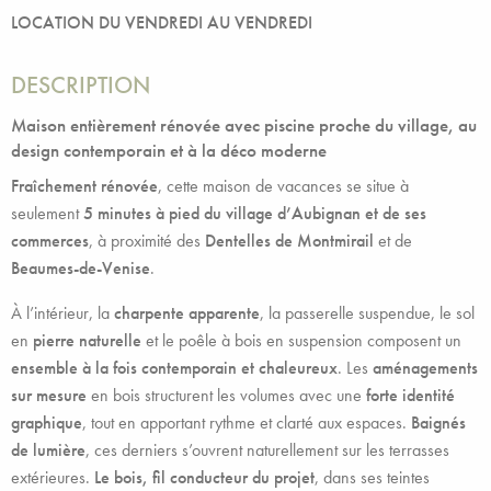
LOCATION DU VENDREDI AU VENDREDI
DESCRIPTION
Maison entièrement rénovée avec piscine proche du village, au
design contemporain et à la déco moderne
Fraîchement rénovée
, cette maison de vacances se situe à
seulement
5 minutes à pied du village d’Aubignan et de ses
commerces
, à proximité des
Dentelles de Montmirail
et de
Beaumes-de-Venise
.
À l’intérieur, la
charpente apparente
, la passerelle suspendue, le sol
en
pierre naturelle
et le poêle à bois en suspension composent un
ensemble à la fois contemporain et chaleureux
. Les
aménagements
sur mesure
en bois structurent les volumes avec une
forte identité
graphique
, tout en apportant rythme et clarté aux espaces.
Baignés
de lumière
, ces derniers s’ouvrent naturellement sur les terrasses
extérieures.
Le bois, fil conducteur du projet
, dans ses teintes