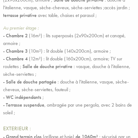
l'italienne, vasque, sèche-cheveux, sèche-serviettes ;accès jardin ;
terrasse privative
avec table, chaises et parasol ;
Au premier étage :
- Chambre 2
(16m²) : lits superposés (2x90x200cm) et canapé,
armoire ;
- Chambre 3
(10m²) : lit double (140x200cm), armoire ;
- Chambre 4
(12m²) :
lit double (160x200cm), armoire; TV sur
roulettes ;
Salle de douche privative
: vasque, douche à l'italienne,
sèche-serviettes ;
- Salle de douche partagée
: douche à l'italienne, vasque, sèche-
cheveux, sèche-serviettes, fauteuil ;
- WC indépendants
;
- Terrasse suspendue
, ombragée par une pergola, avec 2 bains de
soleil ;
EXTERIEUR :
- Grand terrain
clos
(grillage et haie)
de 1060m²
;
sécurisé par un