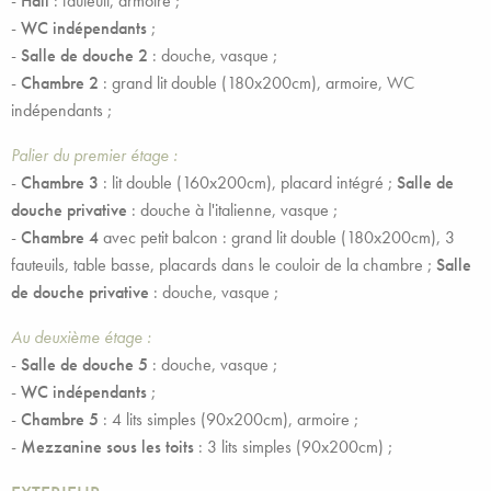
-
Hall
: fauteuil, armoire ;
-
WC indépendants
;
-
Salle de douche 2
: douche, vasque ;
-
Chambre 2
: grand lit double (180x200cm), armoire, WC
indépendants ;
Palier du premier étage :
-
Chambre 3
: lit double (160x200cm), placard intégré ;
Salle de
douche privative
: douche à l'italienne, vasque ;
-
Chambre 4
avec petit balcon : grand lit double (180x200cm), 3
fauteuils, table basse, placards dans le couloir de la chambre ;
Salle
de douche privative
: douche, vasque ;
Au deuxième étage :
-
Salle de douche 5
: douche, vasque ;
-
WC indépendants
;
-
Chambre 5
: 4 lits simples (90x200cm), armoire ;
-
Mezzanine sous les toits
: 3 lits simples (90x200cm) ;