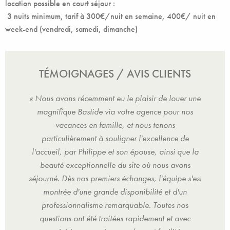
location possible en court séjour :
3 nuits minimum, tarif à 300€/nuit en semaine, 400€/ nuit en
week-end (vendredi, samedi, dimanche)
TÉMOIGNAGES / AVIS CLIENTS
er une
« Nous avons récemment eu le plaisir de louer une
« Nou
 nos
magnifique Bastide via votre agence pour nos
mag
vacances en famille, et nous tenons
 de
particulièrement à souligner l'excellence de
pa
que la
l'accueil, par Philippe et son épouse, ainsi que la
l'acc
ons
beauté exceptionnelle du site où nous avons
be
e s'est
séjourné. Dès nos premiers échanges, l'équipe s'est
séjour
un
montrée d'une grande disponibilité et d'un
m
nos
professionnalisme remarquable. Toutes nos
pr
vec
questions ont été traitées rapidement et avec
qu