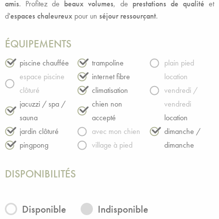
amis
. Profitez de
beaux volumes
, de
prestations de qualité
et
d'
espaces chaleureux
pour un
séjour ressourçant
.
ÉQUIPEMENTS
piscine chauffée
trampoline
plain pied
espace piscine
internet fibre
location
clôturé
climatisation
vendredi /
jacuzzi / spa /
chien non
vendredi
sauna
accepté
location
jardin clôturé
avec mon chien
dimanche /
pingpong
village à pied
dimanche
DISPONIBILITÉS
Disponible
Indisponible