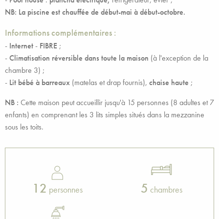
NB: La piscine est chauffée de début-mai à début-octobre.
Informations complémentaires :
-
Internet
-
FIBRE
;
-
Climatisation réversible dans toute la maison
(à l'exception de la
chambre 3) ;
-
Lit bébé à barreaux
(matelas et drap fournis),
chaise haute
;
NB :
Cette maison peut accueillir jusqu'à 15 personnes (8 adultes et 7
enfants) en comprenant les 3 lits simples situés dans la mezzanine
sous les toits.
12
5
personnes
chambres