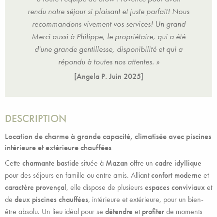
t! Nous
rendu notre séjour si plaisant et juste parfait! Nous
rendu 
grand
recommandons vivement vos services! Un grand
reco
a été
Merci aussi à Philippe, le propriétaire, qui a été
Merc
ui a
d'une grande gentillesse, disponibilité et qui a
d'u
répondu à toutes nos attentes. »
[Angela P.
Juin 2025
]
DESCRIPTION
Location de charme à grande capacité, climatisée avec piscines
intérieure et extérieure chauffées
Cette
charmante bastide
située à
Mazan
offre un
cadre idyllique
pour des séjours en famille ou entre amis. Alliant
confort moderne
et
caractère provençal
, elle dispose de plusieurs
espaces conviviaux
et
de
deux piscines chauffées
, intérieure et extérieure, pour un bien-
être absolu. Un lieu idéal pour se
détendre
et
profiter
de moments