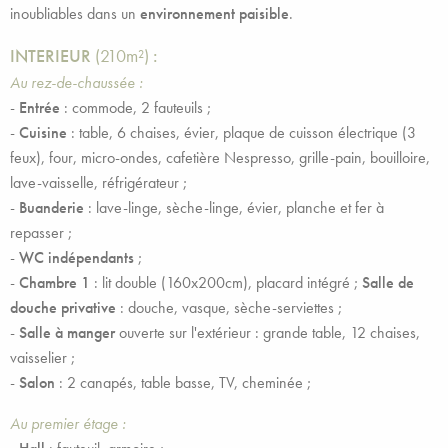
inoubliables dans un
environnement paisible
.
INTERIEUR
(210m²)
:
Au rez-de-chaussée :
-
Entrée
: commode, 2 fauteuils ;
-
Cuisine
: table, 6 chaises, évier, plaque de cuisson électrique (3
feux), four, micro-ondes, cafetière Nespresso, grille-pain, bouilloire,
lave-vaisselle, réfrigérateur ;
-
Buanderie
: lave-linge, sèche-linge, évier, planche et fer à
repasser ;
-
WC indépendants
;
-
Chambre 1
: lit double (160x200cm), placard intégré ;
Salle de
douche privative
: douche, vasque, sèche-serviettes ;
-
Salle à manger
ouverte sur l'extérieur : grande table, 12 chaises,
vaisselier ;
-
Salon
: 2 canapés, table basse, TV, cheminée ;
Au premier étage :