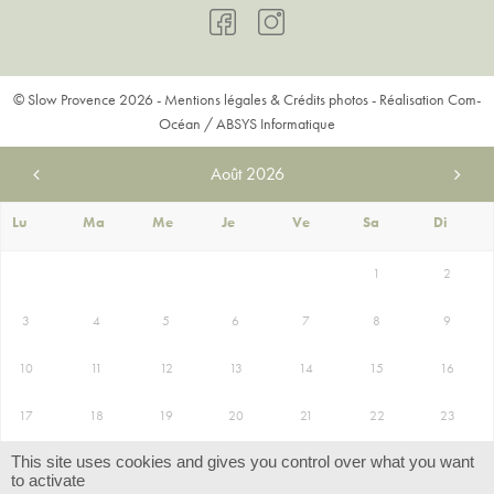
© Slow Provence 2026 -
Mentions légales & Crédits photos
- Réalisation
Com-
Océan
/
ABSYS Informatique
Août
2026
Lu
Ma
Me
Je
Ve
Sa
Di
1
2
3
4
5
6
7
8
9
10
11
12
13
14
15
16
17
18
19
20
21
22
23
This site uses cookies and gives you control over what you want
24
25
26
27
28
29
30
to activate