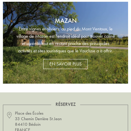
MAZAN
Entre vignes et oliviers, au pied du Mont Ventoux, le
village de Mazan est l'endroit idéal pour trouver calme
et sérénité tout en restant proche des principales
activités et sites touristiques que le Vaucluse a à offrir.
EN SAVOIR PLUS
RÉSERVEZ
Place des Écoles
33 Chemin Derrière St Jean
84410 Bédoin
FRANCE