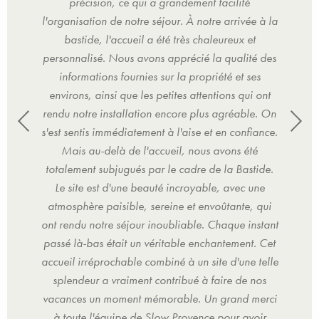
précision, ce qui a grandement facilité
e à la
l'organisation de notre séjour. À notre arrivée à la
l'org
et
bastide, l'accueil a été très chaleureux et
b
té des
personnalisé. Nous avons apprécié la qualité des
perso
ses
informations fournies sur la propriété et ses
in
i ont
environs, ainsi que les petites attentions qui ont
envi
le. On
rendu notre installation encore plus agréable. On
rendu
iance.
s'est sentis immédiatement à l'aise et en confiance.
s'est
té
Mais au-delà de l'accueil, nous avons été
M
tide.
totalement subjugués par le cadre de la Bastide.
tota
 une
Le site est d'une beauté incroyable, avec une
Le
, qui
atmosphère paisible, sereine et envoûtante, qui
atmo
nstant
ont rendu notre séjour inoubliable. Chaque instant
ont r
t. Cet
passé là-bas était un véritable enchantement. Cet
passé
 telle
accueil irréprochable combiné à un site d'une telle
accue
 nos
splendeur a vraiment contribué à faire de nos
spl
merci
vacances un moment mémorable. Un grand merci
vaca
voir
à toute l'équipe de Slow Provence pour avoir
à t