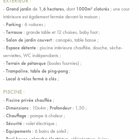
EXTERIEUR :
-
Grand jardin
de
1,6 hectares
, dont
1000m² cloturés
; une cour
intérieure est également fermée devant la maison ;
-
Parking
: 6 voitures ;
-
Terrasse
: grande table et 12 chaises, baby foot ;
-
Salon de jardin couvert
: canapés, table basse ;
-
Espace détente
: piscine intérieure chauffée, douche, sèche-
serviettes, WC indépendants ;
-
Terrain de pétanque
(boules fournies) ;
-
Trampoline
,
table de ping-pong
;
-
Local à vélos fermé à clés
;
PISCINE :
-
Piscine privée chauffée
;
-
Dimensions
: 10x4m ;
Profondeur
: 1,50 ;
-
Chauffage
: pompe à chaleur ;
-
Sécurité
: volet électrique ;
-
Equipements
: 6 bains de soleil ;
-
Pool house
:
plancha électrique,
réfrigérateur, évier ;